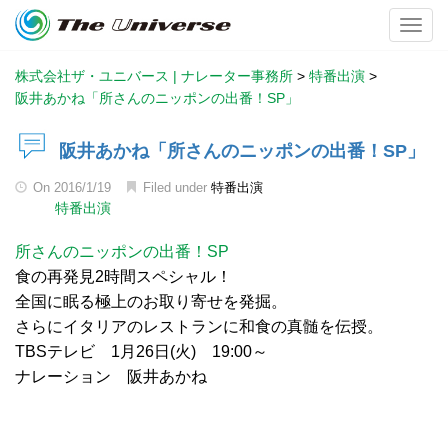
Toggl
株式会社ザ・ユニバース | ナレーター事務所
>
特番出演
>
阪井あかね「所さんのニッポンの出番！SP」
阪井あかね「所さんのニッポンの出番！SP」
On
2016/1/19
Filed under
特番出演
特番出演
所さんのニッポンの出番！SP
食の再発見2時間スペシャル！
全国に眠る極上のお取り寄せを発掘。
さらにイタリアのレストランに和食の真髄を伝授。
TBSテレビ 1月26日(火) 19:00～
ナレーション 阪井あかね