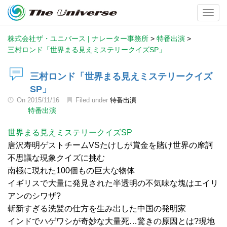
Toggl
株式会社ザ・ユニバース | ナレーター事務所
>
特番出演
>
三村ロンド「世界まる見えミステリークイズSP」
三村ロンド「世界まる見えミステリークイズ
SP」
On
2015/11/16
Filed under
特番出演
特番出演
世界まる見えミステリークイズSP
唐沢寿明ゲストチームVSたけしが賞金を賭け世界の摩訶
不思議な現象クイズに挑む
南極に現れた100個もの巨大な物体
イギリスで大量に発見された半透明の不気味な塊はエイリ
アンのシワザ?
斬新すぎる洗髪の仕方を生み出した中国の発明家
インドでハゲワシが奇妙な大量死…驚きの原因とは?現地