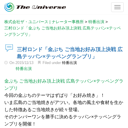
Toggl
株式会社ザ・ユニバース | ナレーター事務所
>
特番出演
>
三村ロンド「金ぶち ご当地お好み頂上決戦 広島テッパン×テッペ
ングランプリ」
三村ロンド「金ぶち ご当地お好み頂上決戦 広
島テッパン×テッペングランプリ」
On
2015/11/13
Filed under
特番出演
特番出演
金ぶち ご当地お好み頂上決戦 広島テッパン×テッペングラ
ンプリ
今回の金ぶちのテーマはずばり「お好み焼き」！
いま広島のご当地焼きがアツい。各地の風土や食材を生か
した特徴あるご当地焼きが続々登場。
そのナンバーワンを勝手に決めるテッパン×テッペングラ
ンプリを開催！