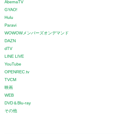
AbemaTV
GYAO!
Hulu
Paravi
WOWOWメンバーズオンデマンド
DAZN
dTV
LINE LIVE
YouTube
OPENREC.tv
TVCM
映画
WEB
DVD＆Blu-ray
その他