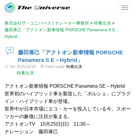
Toggl
株式会社ザ・ユニバース | ナレーター事務所
>
特番出演
>
藤田琢己「アクトオン新車情報 PORSCHE Panamera S E－
Hybrid」
藤田琢己「アクトオン新車情報 PORSCHE
Panamera S E－Hybrid」
On
2015/10/19
Filed under
特番出演
特番出演
アクトオン新車情報 PORSCHE Panamera SE－Hybrid
世界初のハイブリッド車を製造した「ポルシェ」にプラグ
イン・ハイブリッド車が登場。
世界中が日本市場にエコ・カーを投入している今、スポー
ツカーの象徴に注目が集まる。
アクトオンTV 10月25日(日) 11:30～
ナレーション 藤田琢己