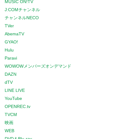
MUSIC ON!TV
J:COMチャンネル
チャンネルNECO
TVer
AbemaTV
GYAO!
Hulu
Paravi
WOWOWメンバーズオンデマンド
DAZN
dTV
LINE LIVE
YouTube
OPENREC.tv
TVCM
映画
WEB
DVD＆Blu-ray