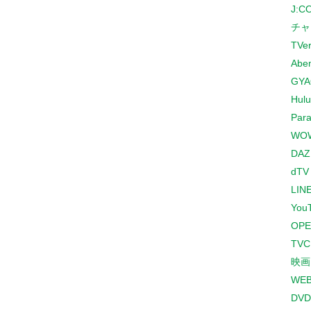
J:
チャ
TVe
Abe
GYA
Hulu
Para
WO
DAZ
dTV
LINE
You
OPE
TV
映画
WE
DVD