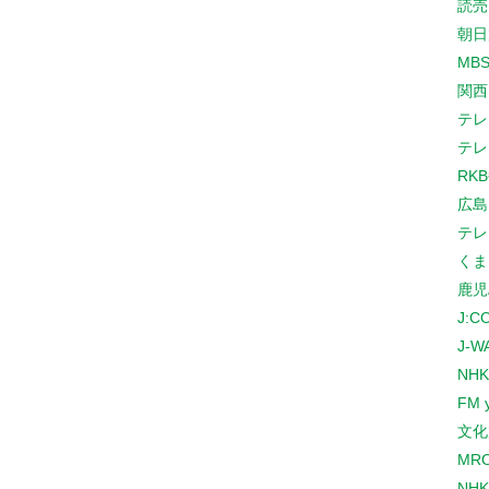
読売
朝日
MB
関西
テレ
テレ
RK
広島
テレ
くま
鹿児
J:
J-W
NHK
FM 
文化
MR
NH