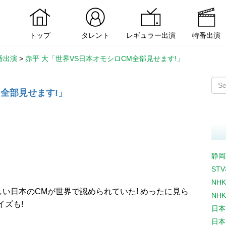
トップ
タレント
レギュラー出演
特番出演
番出演
>
赤平 大「世界VS日本オモシロCM全部見せます!」
M全部見せます!」
静岡
ST
NH
しい日本のCMが世界で認められていた! めったに見ら
NH
イズも!
日本
日本