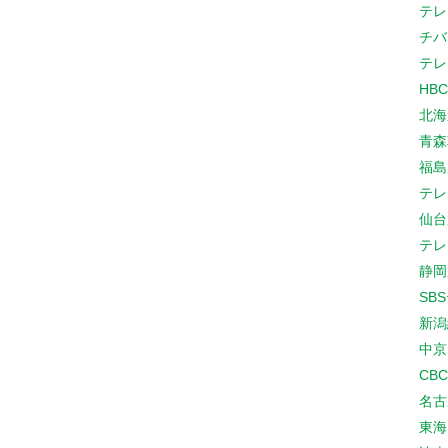
テレ
チバ
テレ
HB
北海
青森
福島
テレ
仙台
テレ
静岡
SB
新潟
中京
CB
名古
東海