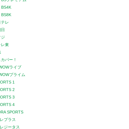
 BS4K
 BS8K
日テレ
朝日
フジ
テレ東
1
スカパー！
WOWライブ
WOWプライム
PORTS 1
PORTS 2
PORTS 3
PORTS 4
RA SPORTS
レプラス
レジータス