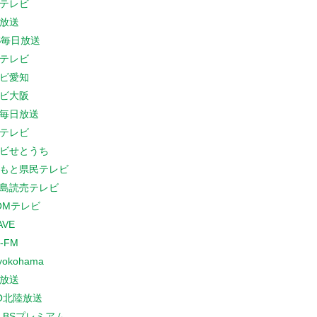
テレビ
放送
S毎日放送
テレビ
ビ愛知
ビ大阪
B毎日放送
テレビ
ビせとうち
もと県民テレビ
島読売テレビ
COMテレビ
AVE
-FM
yokohama
放送
O北陸放送
K BSプレミアム