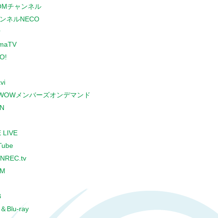
COMチャンネル
ンネルNECO
r
maTV
O!
vi
WOWメンバーズオンデマンド
N
 LIVE
Tube
NREC.tv
CM
B
＆Blu-ray