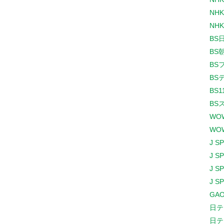
NHK
NHK
BS
BS
BS
BS
BS1
BS
WO
WO
J S
J S
J S
J S
GAO
日テ
日テ