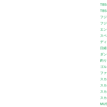
TB
TB
フジ
フジ
エン
スペ
ディ
日経
ダン
釣り
ゴル
ファ
スカ
スカ
スカ
スカ
MUS