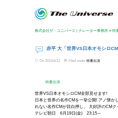
株式会社ザ・ユニバース | ナレーター事務所
>
特
赤平 大「世界VS日本オモシロC
On
2015/6/12
Filed under
特番出演
特番出演
世界VS日本オモシロCM全部見せます!
日本と世界の名作CMを一挙公開! アノ懐か
れない名作CMが目白押し。 大好評のCMク
テレビ朝日 6月19日(金) 23:15～