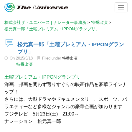
Toggl
株式会社ザ・ユニバース | ナレーター事務所
>
特番出演
>
松元真一郎「土曜プレミアム・IPPONグランプリ」
松元真一郎「土曜プレミアム・IPPONグラン
プリ」
On
2015/5/18
Filed under
特番出演
特番出演
土曜プレミアム・IPPONグランプリ
洋画、邦画を問わず選りすぐりの映画作品を豪華ラインナ
ップ！
さらには、大型ドラマやドキュメンタリー、スポーツ、バ
ラエティーなど多様なジャンルの豪華企画が加わります
フジテレビ 5月23日(土) 21:00～
ナレーション 松元真一郎