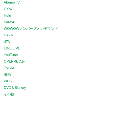
AbemaTV
GYAO!
Hulu
Paravi
WOWOWメンバーズオンデマンド
DAZN
dTV
LINE LIVE
YouTube
OPENREC.tv
TVCM
映画
WEB
DVD＆Blu-ray
その他