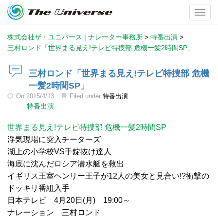
Toggl
株式会社ザ・ユニバース | ナレーター事務所
>
特番出演
>
三村ロンド「世界まる見え!テレビ特捜部 危機一髪2時間SP」
三村ロンド「世界まる見え!テレビ特捜部 危機
一髪2時間SP」
On
2015/4/13
Filed under
特番出演
特番出演
世界まる見え!テレビ特捜部 危機一髪2時間SP
浮気現場に突入チーターズ
湖上の小学校VS手錠抜け達人
海底に沈んだロシア潜水艇を救出
イギリス王室ヘンリー王子が12人の美女と見合い!?衝撃の
ドッキリ番組入手
日本テレビ 4月20日(月) 19:00～
ナレーション 三村ロンド