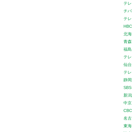
テレ
チバ
テレ
HB
北海
青森
福島
テレ
仙台
テレ
静岡
SB
新潟
中京
CB
名古
東海