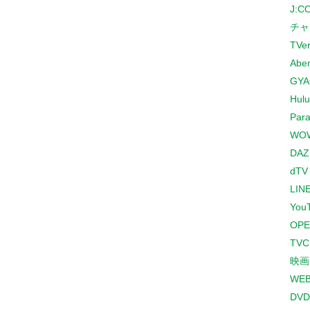
J:
チャ
TVe
Abe
GYA
Hulu
Para
WO
DAZ
dTV
LINE
You
OPE
TV
映画
WE
DVD