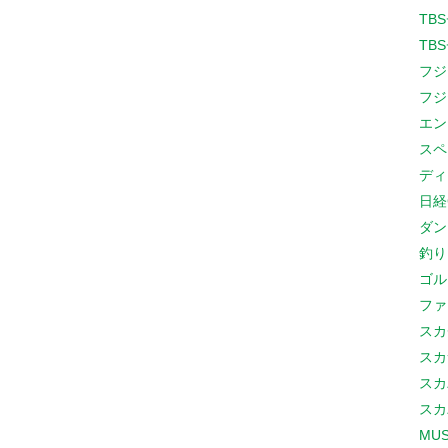
TB
TB
フジ
フジ
エン
スペ
ディ
日経
ダン
釣り
ゴル
ファ
スカ
スカ
スカ
スカ
MUS