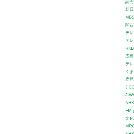
読売
朝日
MB
関西
テレ
テレ
RK
広島
テレ
くま
鹿児
J:
J-W
NHK
FM 
文化
MR
NH