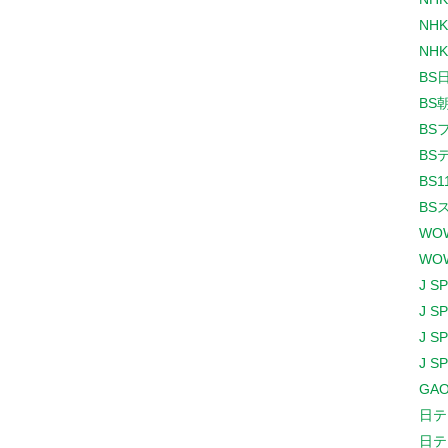
NHK
NHK
BS
BS
BS
BS
BS1
BS
WO
WO
J S
J S
J S
J S
GAO
日テ
日テ