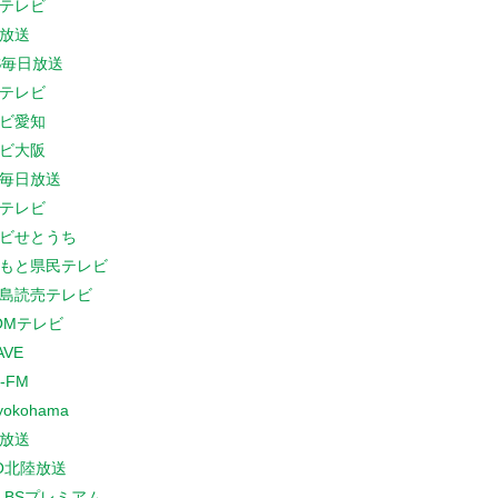
テレビ
放送
S毎日放送
テレビ
ビ愛知
ビ大阪
B毎日放送
テレビ
ビせとうち
もと県民テレビ
島読売テレビ
COMテレビ
AVE
-FM
yokohama
放送
O北陸放送
K BSプレミアム