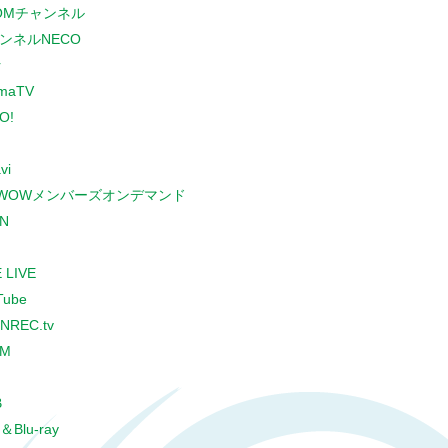
COMチャンネル
ンネルNECO
r
maTV
O!
vi
WOWメンバーズオンデマンド
N
 LIVE
Tube
NREC.tv
CM
B
＆Blu-ray