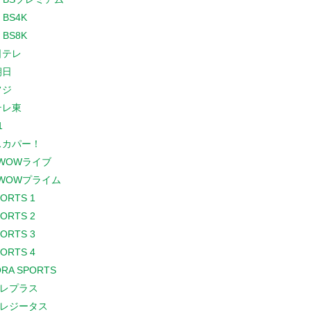
 BS4K
 BS8K
日テレ
朝日
フジ
テレ東
1
スカパー！
WOWライブ
WOWプライム
PORTS 1
PORTS 2
PORTS 3
PORTS 4
RA SPORTS
レプラス
レジータス