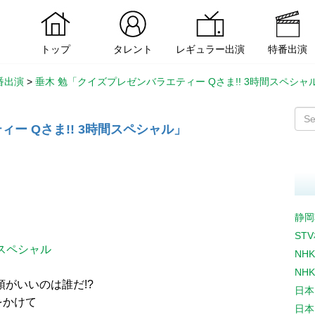
トップ
タレント
レギュラー出演
特番出演
番出演
>
垂木 勉「クイズプレゼンバラエティー Qさま!! 3時間スペシャ
ー Qさま!! 3時間スペシャル」
静岡
ST
間スペシャル
NH
NH
がいいのは誰だ!?
日本
座をかけて
日本