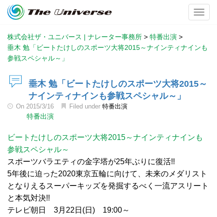
Toggl
株式会社ザ・ユニバース | ナレーター事務所
>
特番出演
>
垂木 勉「ビートたけしのスポーツ大将2015～ナインティナインも
参戦スペシャル～」
垂木 勉「ビートたけしのスポーツ大将2015～
ナインティナインも参戦スペシャル～」
On
2015/3/16
Filed under
特番出演
特番出演
ビートたけしのスポーツ大将2015～ナインティナインも
参戦スペシャル～
スポーツバラエティの金字塔が25年ぶりに復活!!
5年後に迫った2020東京五輪に向けて、未来のメダリスト
となりえるスーパーキッズを発掘するべく一流アスリート
と本気対決!!
テレビ朝日 3月22日(日) 19:00～