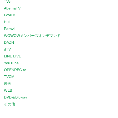
TVer
AbemaTV
GYAO!
Hulu
Paravi
WOWOWメンバーズオンデマンド
DAZN
dTV
LINE LIVE
YouTube
OPENREC.tv
TVCM
映画
WEB
DVD＆Blu-ray
その他