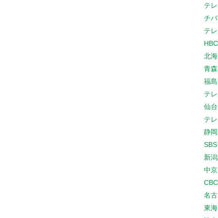
テレ
チバ
テレ
HB
北海
青森
福島
テレ
仙台
テレ
静岡
SB
新潟
中京
CB
名古
東海