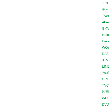
J:
チャ
TVe
Abe
GYA
Hulu
Para
WO
DAZ
dTV
LINE
You
OPE
TV
映画
WE
DVD