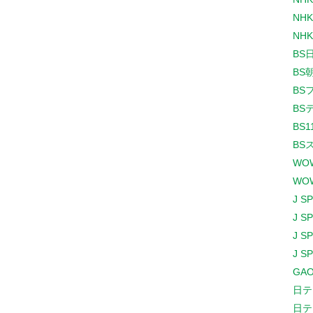
NHK
NHK
BS
BS
BS
BS
BS1
BS
WO
WO
J S
J S
J S
J S
GAO
日テ
日テ