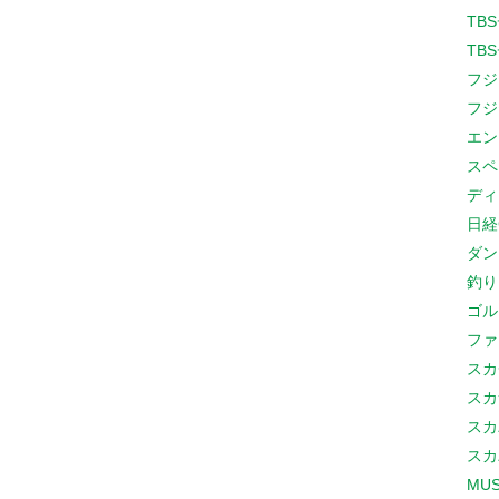
TB
TB
フジ
フジ
エン
スペ
ディ
日経
ダン
釣り
ゴル
ファ
スカ
スカ
スカ
スカ
MUS