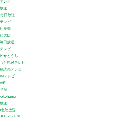
テレビ
放送
S毎日放送
テレビ
ビ愛知
ビ大阪
B毎日放送
テレビ
ビせとうち
もと県民テレビ
島読売テレビ
COMテレビ
AVE
-FM
yokohama
放送
O北陸放送
K BSプレミアム