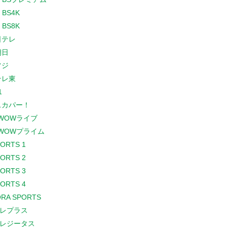
 BS4K
 BS8K
日テレ
朝日
フジ
テレ東
1
スカパー！
WOWライブ
WOWプライム
PORTS 1
PORTS 2
PORTS 3
PORTS 4
RA SPORTS
レプラス
レジータス