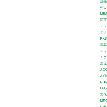
読売
朝日
MB
関西
テレ
テレ
RK
広島
テレ
くま
鹿児
J:
J-W
NHK
FM 
文化
MR
NH