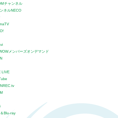
COMチャンネル
ンネルNECO
r
maTV
O!
vi
WOWメンバーズオンデマンド
N
 LIVE
Tube
NREC.tv
CM
B
＆Blu-ray