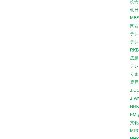
読売
朝日
MB
関西
テレ
テレ
RK
広島
テレ
くま
鹿児
J:
J-W
NHK
FM 
文化
MR
NH