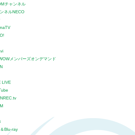
COMチャンネル
ンネルNECO
r
maTV
O!
vi
WOWメンバーズオンデマンド
N
 LIVE
Tube
NREC.tv
CM
B
＆Blu-ray