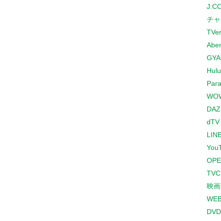
J:
チャ
TVe
Abe
GYA
Hulu
Para
WO
DAZ
dTV
LINE
You
OPE
TV
映画
WE
DVD