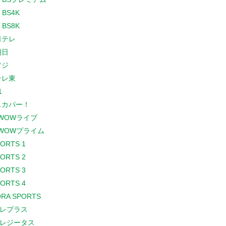
 BS4K
 BS8K
日テレ
朝日
フジ
テレ東
1
スカパー！
WOWライブ
WOWプライム
PORTS 1
PORTS 2
PORTS 3
PORTS 4
RA SPORTS
レプラス
レジータス