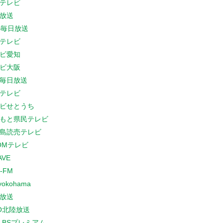
テレビ
放送
S毎日放送
テレビ
ビ愛知
ビ大阪
B毎日放送
テレビ
ビせとうち
もと県民テレビ
島読売テレビ
COMテレビ
AVE
-FM
yokohama
放送
O北陸放送
K BSプレミアム