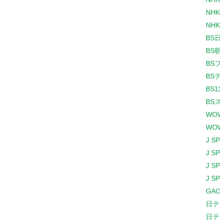
NHK
NHK
BS
BS
BS
BS
BS1
BS
WO
WO
J S
J S
J S
J S
GAO
日テ
日テ