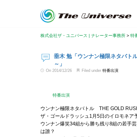
株式会社ザ・ユニバース | ナレーター事務所
>
特
垂木 勉「ウンナン極限ネタバトル
～」
On
2014/12/26
Filed under
特番出演
特番出演
ウンナン極限ネタバトル THE GOLD R
ザ・ゴールドラッシュ1月5日のイロモネア
ウンナン爆笑34組から勝ち残り8組の若手芸
は誰？