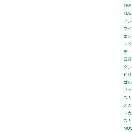
TB
TB
フジ
フジ
エン
スペ
ディ
日経
ダン
釣り
ゴル
ファ
スカ
スカ
スカ
スカ
MUS