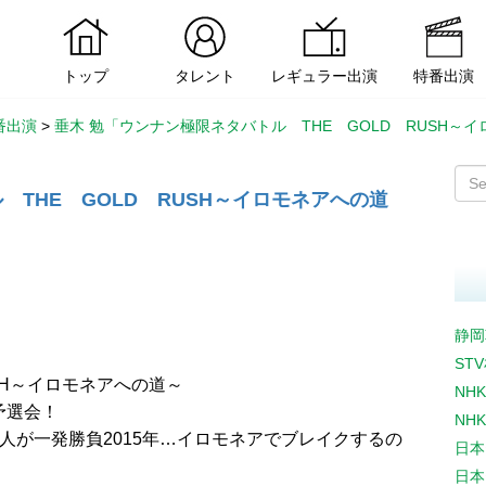
トップ
タレント
レギュラー出演
特番出演
番出演
>
垂木 勉「ウンナン極限ネタバトル THE GOLD RUSH～
 THE GOLD RUSH～イロモネアへの道
静岡
ST
USH～イロモネアへの道～
NH
予選会！
NH
人が一発勝負2015年…イロモネアでブレイクするの
日本
日本