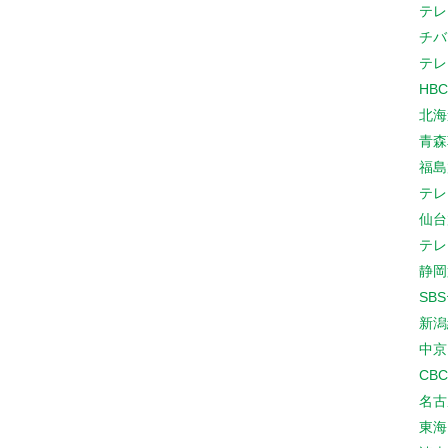
テレ
チバ
テレ
HB
北海
青森
福島
テレ
仙台
テレ
静岡
SB
新潟
中京
CB
名古
東海