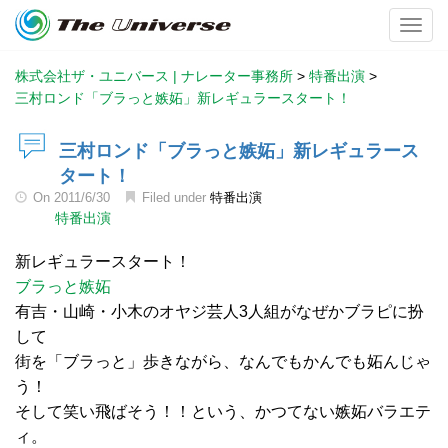
Toggl
株式会社ザ・ユニバース | ナレーター事務所
>
特番出演
>
三村ロンド「ブラっと嫉妬」新レギュラースタート！
三村ロンド「ブラっと嫉妬」新レギュラース
タート！
On
2011/6/30
Filed under
特番出演
特番出演
新レギュラースタート！
ブラっと嫉妬
有吉・山崎・小木のオヤジ芸人3人組がなぜかブラピに扮
して
街を「ブラっと」歩きながら、なんでもかんでも妬んじゃ
う！
そして笑い飛ばそう！！という、かつてない嫉妬バラエテ
ィ。