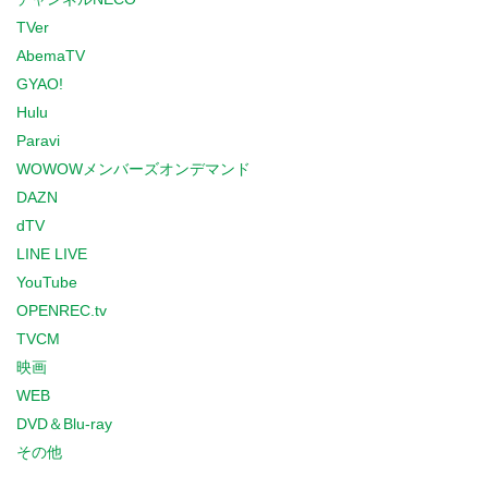
TVer
AbemaTV
GYAO!
Hulu
Paravi
WOWOWメンバーズオンデマンド
DAZN
dTV
LINE LIVE
YouTube
OPENREC.tv
TVCM
映画
WEB
DVD＆Blu-ray
その他