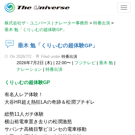
Toggl
株式会社ザ・ユニバース | ナレーター事務所
>
特番出演
>
垂木 勉「くりぃむの超体験GP」
垂木 勉「くりぃむの超体験GP」
On
2026/7/2
Filed under
特番出演
2026年7月2日 (木)
|
22:00〜
|
フジテレビ
|
垂木 勉
|
ナレーション
|
特番出演
くりぃむの超体験GP
有名人レア体験！
大谷HR超え熱狂LAの奇跡＆松潤ブチギレ
総勢11人ガチ体験
横山裕電車置き去りの松潤激怒
サバンナ高橋目撃ビヨンセの電車移動