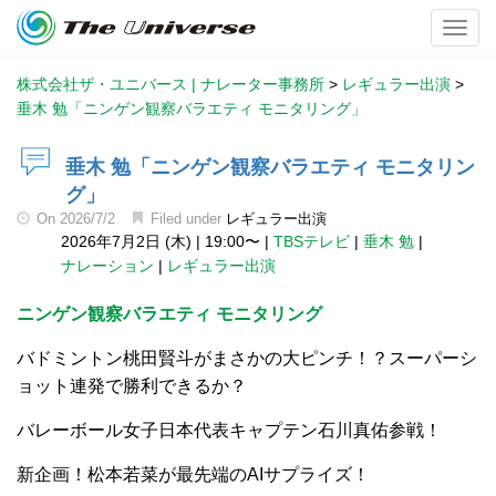
Toggl
株式会社ザ・ユニバース | ナレーター事務所
>
レギュラー出演
>
垂木 勉「ニンゲン観察バラエティ モニタリング」
垂木 勉「ニンゲン観察バラエティ モニタリン
グ」
On
2026/7/2
Filed under
レギュラー出演
2026年7月2日 (木)
|
19:00〜
|
TBSテレビ
|
垂木 勉
|
ナレーション
|
レギュラー出演
ニンゲン観察バラエティ モニタリング
バドミントン桃田賢斗がまさかの大ピンチ！？スーパーシ
ョット連発で勝利できるか？
バレーボール女子日本代表キャプテン石川真佑参戦！
新企画！松本若菜が最先端のAIサプライズ！