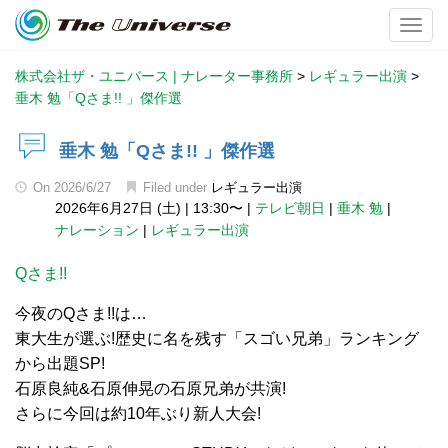
Toggl
株式会社ザ・ユニバース | ナレーター事務所
>
レギュラー出演
>
垂木 勉「Qさま!! 」傑作選
垂木 勉「Qさま!! 」傑作選
On
2026/6/27
Filed under
レギュラー出演
2026年6月27日 (土)
|
13:30〜
|
テレビ朝日
|
垂木 勉
|
ナレーション
|
レギュラー出演
Qさま!!
今夜のQさま!!は…
東大生が選ぶ!歴史に名を残す「スゴい兄弟」ランキング
から出題SP!
石原良純&石原伸晃の石原兄弟が共演!
さらに今回は約10年ぶり新人大会!