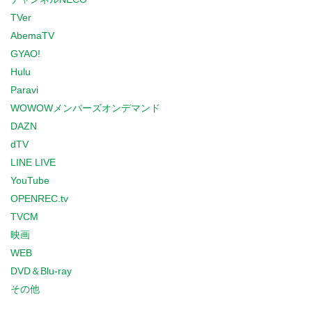
TVer
AbemaTV
GYAO!
Hulu
Paravi
WOWOWメンバーズオンデマンド
DAZN
dTV
LINE LIVE
YouTube
OPENREC.tv
TVCM
映画
WEB
DVD＆Blu-ray
その他