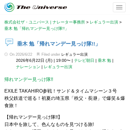
Toggl
株式会社ザ・ユニバース | ナレーター事務所
>
レギュラー出演
>
垂木 勉「帰れマンデー見っけ隊!!」
垂木 勉「帰れマンデー見っけ隊!!」
On
2026/6/22
Filed under
レギュラー出演
2026年6月22日 (月)
|
19:00〜
|
テレビ朝日
|
垂木 勉
|
ナレーション
|
レギュラー出演
帰れマンデー見っけ隊!!
EXILE TAKAHIRO参戦！サンド＆タイムマシーン３号
秩父鉄道で巡る！初夏の埼玉県「秩父・長瀞」で爆笑＆爆
食旅！
【帰れマンデー見っけ隊!!】
日本中を旅して、色んなものを見つける旅!