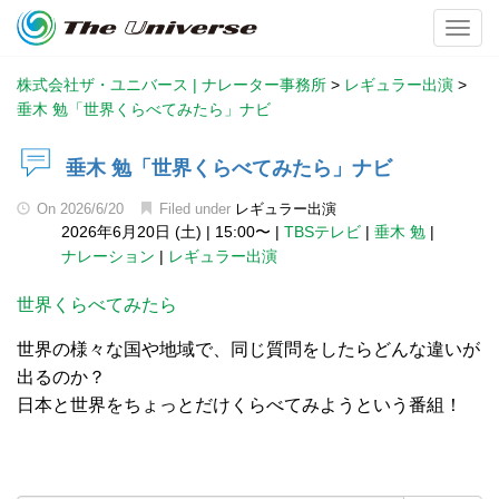
Toggl
株式会社ザ・ユニバース | ナレーター事務所
>
レギュラー出演
>
垂木 勉「世界くらべてみたら」ナビ
垂木 勉「世界くらべてみたら」ナビ
On
2026/6/20
Filed under
レギュラー出演
2026年6月20日 (土)
|
15:00〜
|
TBSテレビ
|
垂木 勉
|
ナレーション
|
レギュラー出演
世界くらべてみたら
世界の様々な国や地域で、同じ質問をしたらどんな違いが
出るのか？
日本と世界をちょっとだけくらべてみようという番組！