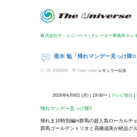
株式会社ザ・ユニバース | ナレーター事務所
>
レ
垂木 勉「帰れマンデー見っけ隊!!
On
2026/6/8
Filed under
レギュラー出演
2026年6月8日 (月)
|
19:00〜
|
テレビ朝日
|
帰れマンデー見っけ隊!!
帰れま10特別編in群馬の超人気ローカルチェ
群馬ゴールデントリオと高橋成美が絶品グル