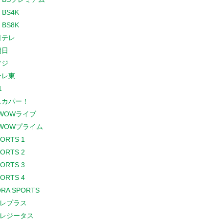
 BS4K
 BS8K
日テレ
朝日
フジ
テレ東
1
スカパー！
WOWライブ
WOWプライム
PORTS 1
PORTS 2
PORTS 3
PORTS 4
RA SPORTS
レプラス
レジータス