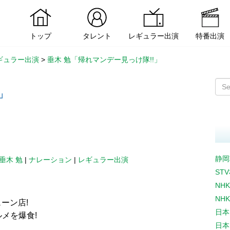
トップ
タレント
レギュラー出演
特番出演
ギュラー出演
>
垂木 勉「帰れマンデー見っけ隊!!」
」
静岡
垂木 勉
|
ナレーション
|
レギュラー出演
ST
NH
NH
ーン店!
日本
メを爆食!
日本