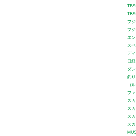
TB
TB
フジ
フジ
エン
スペ
ディ
日経
ダン
釣り
ゴル
ファ
スカ
スカ
スカ
スカ
MUS