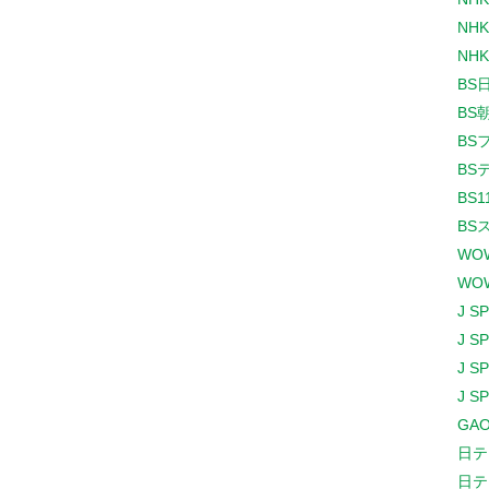
NHK
NHK
BS
BS
BS
BS
BS1
BS
WO
WO
J S
J S
J S
J S
GAO
日テ
日テ