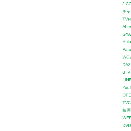
J:
チャ
TVe
Abe
GYA
Hulu
Para
WO
DAZ
dTV
LINE
You
OPE
TV
映画
WE
DVD