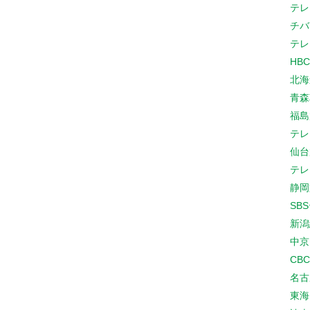
テレ
チバ
テレ
HB
北海
青森
福島
テレ
仙台
テレ
静岡
SB
新潟
中京
CB
名古
東海