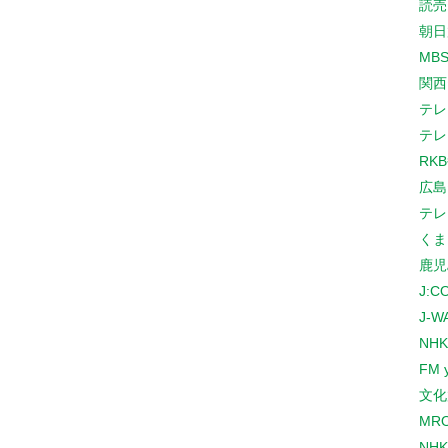
読売
朝日
MB
関西
テレ
テレ
RK
広島
テレ
くま
鹿児
J:
J-W
NHK
FM 
文化
MR
NH