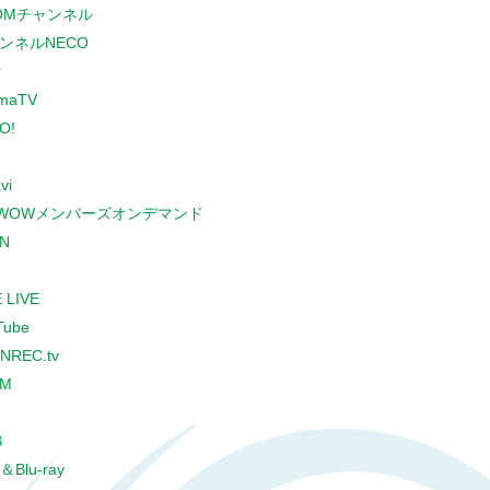
COMチャンネル
ンネルNECO
r
maTV
O!
vi
WOWメンバーズオンデマンド
N
 LIVE
Tube
NREC.tv
CM
B
＆Blu-ray