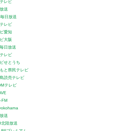
テレビ
放送
S毎日放送
テレビ
ビ愛知
ビ大阪
B毎日放送
テレビ
ビせとうち
もと県民テレビ
島読売テレビ
COMテレビ
AVE
-FM
yokohama
放送
O北陸放送
K BSプレミアム