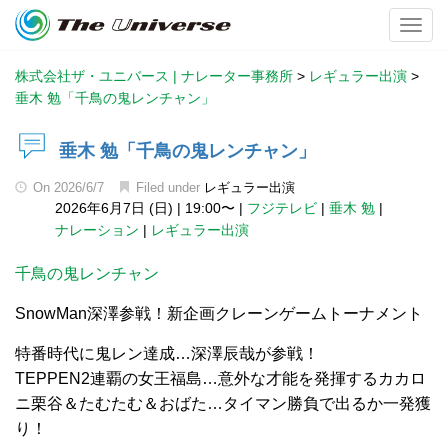
Toggl
株式会社ザ・ユニバース | ナレーター事務所
>
レギュラー出演
>
垂木 勉「千鳥の鬼レンチャン」
垂木 勉「千鳥の鬼レンチャン」
On
2026/6/7
Filed under
レギュラー出演
2026年6月7日 (日)
|
19:00〜
|
フジテレビ
|
垂木 勉
|
ナレーション
|
レギュラー出演
千鳥の鬼レンチャン
SnowMan深澤参戦！新企画クレーンゲームトーナメント
特番時代に鬼レン達成…深澤辰哉が参戦！
TEPPEN2連覇の女王福島…意外な才能を発揮するカカロ
ニ栗谷＆たむたむ＆おばた…タイマン勝負で出るか一発獲
り！