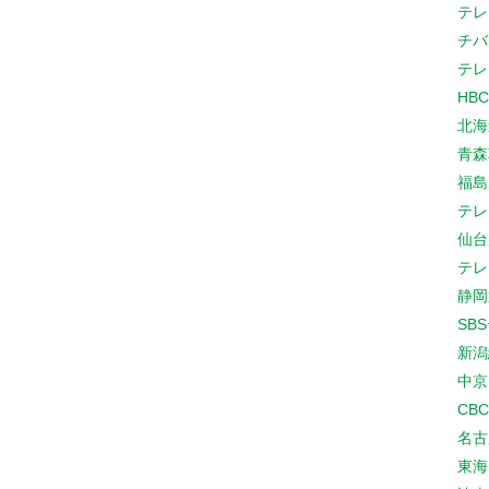
テレ
チバ
テレ
HB
北海
青森
福島
テレ
仙台
テレ
静岡
SB
新潟
中京
CB
名古
東海