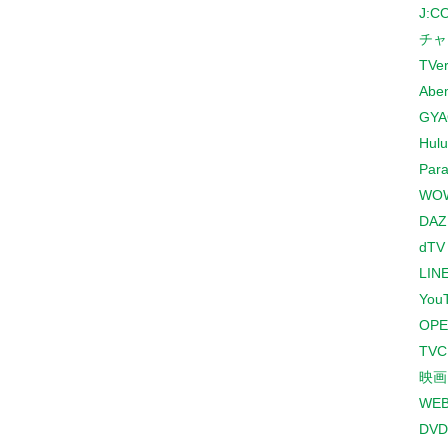
J:
チャ
TVe
Abe
GYA
Hulu
Para
WO
DAZ
dTV
LINE
You
OPE
TV
映画
WE
DVD