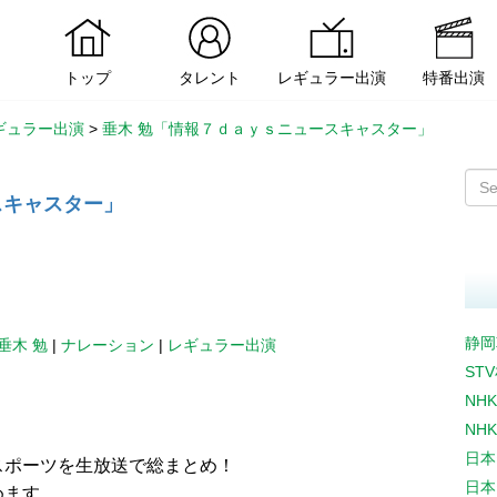
トップ
タレント
レギュラー出演
特番出演
ギュラー出演
>
垂木 勉「情報７ｄａｙｓニュースキャスター」
スキャスター」
静岡
垂木 勉
|
ナレーション
|
レギュラー出演
ST
NH
NH
日本
スポーツを生放送で総まとめ！
日本
めます