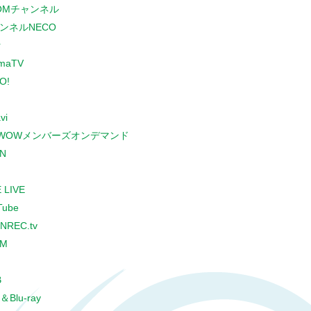
COMチャンネル
ンネルNECO
r
maTV
O!
vi
WOWメンバーズオンデマンド
N
 LIVE
Tube
NREC.tv
CM
B
＆Blu-ray