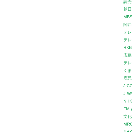
読売
朝日
MB
関西
テレ
テレ
RK
広島
テレ
くま
鹿児
J:
J-W
NHK
FM 
文化
MR
NH