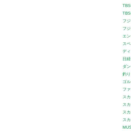
TB
TB
フジ
フジ
エン
スペ
ディ
日経
ダン
釣り
ゴル
ファ
スカ
スカ
スカ
スカ
MUS