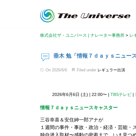
株式会社ザ・ユニバース | ナレーター事務所
>
レ
垂木 勉「情報７ｄａｙｓニュー
On
2026/6/6
Filed under
レギュラー出演
2026年6月6日 (土)
|
22:00〜
|
TBSテレビ
|
情報７ｄａｙｓニュースキャスター
三谷幸喜＆安住紳一郎アナが
１週間の事件・事故・政治・経済・芸能・
独自潜入取材〜感動の密着まで…いま見つ