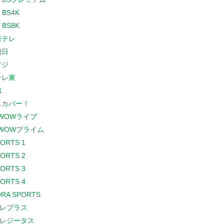
 BS4K
 BS8K
日テレ
朝日
フジ
テレ東
1
スカパー！
WOWライブ
WOWプライム
PORTS 1
PORTS 2
PORTS 3
PORTS 4
RA SPORTS
レプラス
レジータス