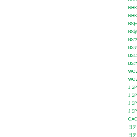
NHK
NHK
BS
BS
BS
BS
BS1
BS
WO
WO
J S
J S
J S
J S
GAO
日テ
日テ