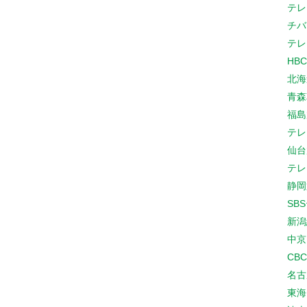
テレ
チバ
テレ
HB
北海
青森
福島
テレ
仙台
テレ
静岡
SB
新潟
中京
CB
名古
東海