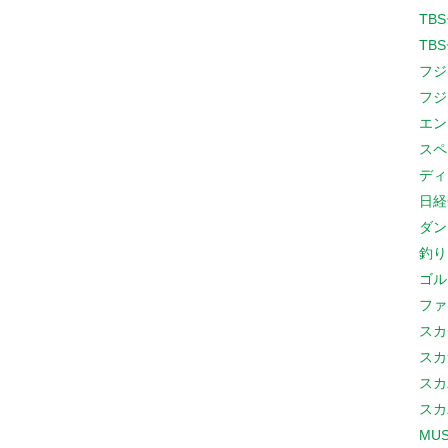
TB
TB
フジ
フジ
エン
スペ
ディ
日経
ダン
釣り
ゴル
ファ
スカ
スカ
スカ
スカ
MUS