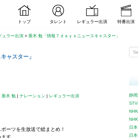
トップ
タレント
レギュラー出演
特番出演
ギュラー出演
>
垂木 勉「情報７ｄａｙｓニュースキャスター」
スキャスター」
静岡
|
垂木 勉
|
ナレーション
|
レギュラー出演
ST
NH
NH
日本
スポーツを生放送で総まとめ！
日本
めます