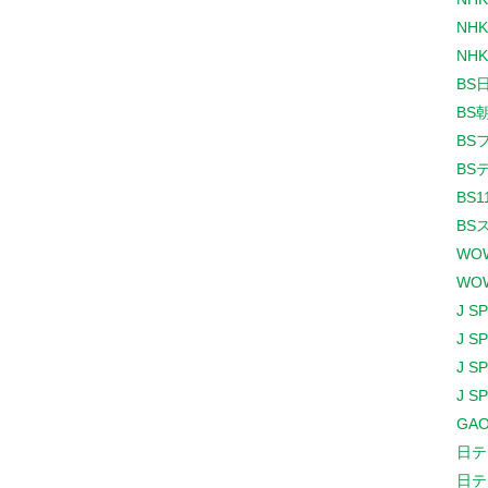
NHK
NHK
BS
BS
BS
BS
BS1
BS
WO
WO
J S
J S
J S
J S
GAO
日テ
日テ