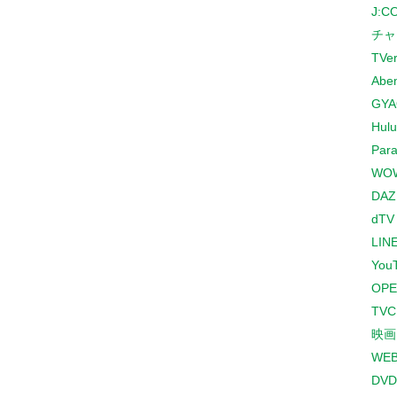
J:
チャ
TVe
Abe
GYA
Hulu
Para
WO
DAZ
dTV
LINE
You
OPE
TV
映画
WE
DVD