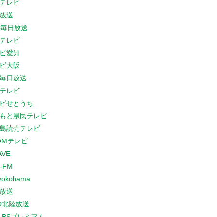
テレビ
放送
S毎日放送
テレビ
ビ愛知
ビ大阪
B毎日放送
テレビ
ビせとうち
もと県民テレビ
島読売テレビ
COMテレビ
AVE
-FM
yokohama
放送
O北陸放送
K BSプレミアム