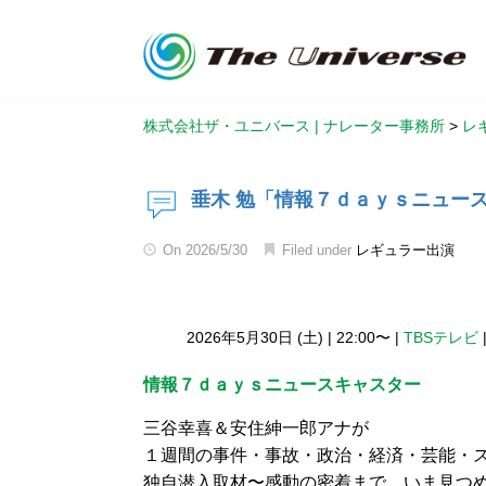
株式会社ザ・ユニバース | ナレーター事務所
>
レ
垂木 勉「情報７ｄａｙｓニュー
On
2026/5/30
Filed under
レギュラー出演
2026年5月30日 (土)
|
22:00〜
|
TBSテレビ
情報７ｄａｙｓニュースキャスター
三谷幸喜＆安住紳一郎アナが
１週間の事件・事故・政治・経済・芸能・
独自潜入取材〜感動の密着まで…いま見つ