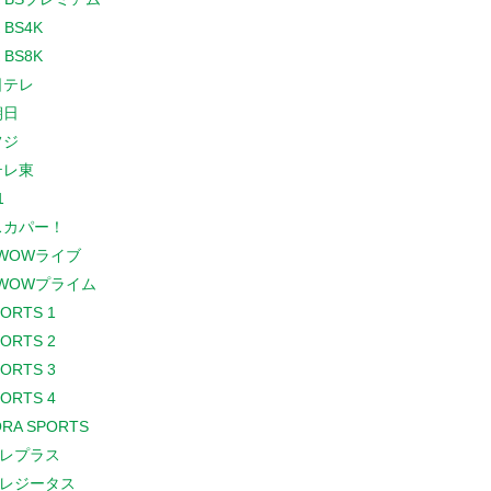
 BS4K
 BS8K
日テレ
朝日
フジ
テレ東
1
スカパー！
WOWライブ
WOWプライム
PORTS 1
PORTS 2
PORTS 3
PORTS 4
RA SPORTS
レプラス
レジータス