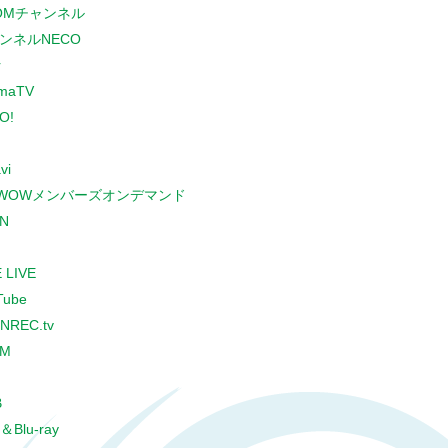
COMチャンネル
ンネルNECO
r
maTV
O!
vi
WOWメンバーズオンデマンド
N
 LIVE
Tube
NREC.tv
CM
B
＆Blu-ray