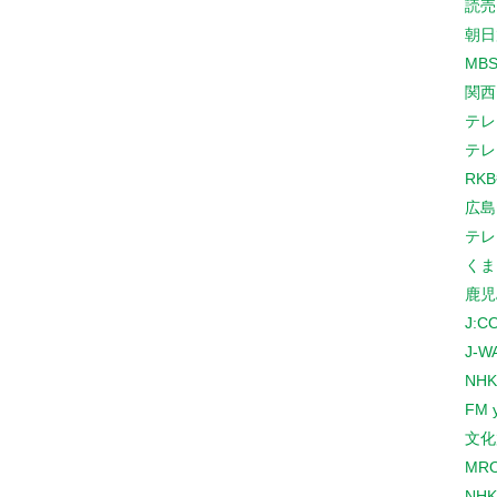
読売
朝日
MB
関西
テレ
テレ
RK
広島
テレ
くま
鹿児
J:
J-W
NHK
FM 
文化
MR
NH