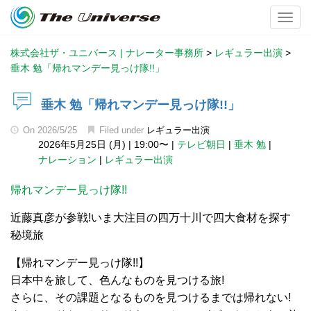
Toggl
株式会社ザ・ユニバース | ナレーター事務所
>
レギュラー出演
>
垂木 勉「帰れマンデー見っけ隊!!」
垂木 勉「帰れマンデー見っけ隊!!」
On
2026/5/25
Filed under
レギュラー出演
2026年5月25日 (月)
|
19:00〜
|
テレビ朝日
|
垂木 勉
|
ナレーション
|
レギュラー出演
帰れマンデー見っけ隊!!
近藤真彦が参戦!いま大注目の四万十川で四大食材を探す
秘境旅
【帰れマンデー見っけ隊!!】
日本中を旅して、色んなものを見つける旅!
さらに、その課題となるものを見つけるまでは帰れない!