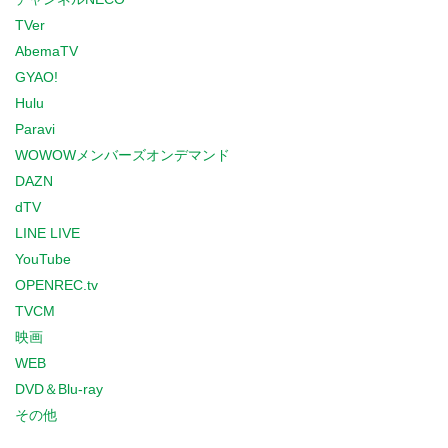
TVer
AbemaTV
GYAO!
Hulu
Paravi
WOWOWメンバーズオンデマンド
DAZN
dTV
LINE LIVE
YouTube
OPENREC.tv
TVCM
映画
WEB
DVD＆Blu-ray
その他