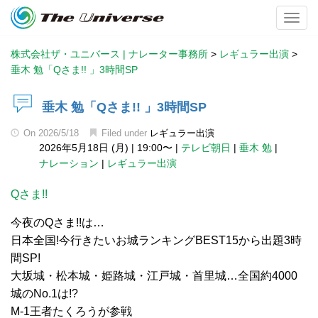
Toggl
株式会社ザ・ユニバース | ナレーター事務所
>
レギュラー出演
>
垂木 勉「Qさま!! 」3時間SP
垂木 勉「Qさま!! 」3時間SP
On
2026/5/18
Filed under
レギュラー出演
2026年5月18日 (月)
|
19:00〜
|
テレビ朝日
|
垂木 勉
|
ナレーション
|
レギュラー出演
Qさま!!
今夜のQさま!!は…
日本全国!今行きたいお城ランキングBEST15から出題3時
間SP!
大坂城・松本城・姫路城・江戸城・首里城…全国約4000
城のNo.1は!?
M-1王者たくろうが参戦