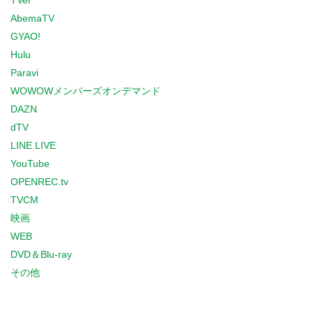
TVer
AbemaTV
GYAO!
Hulu
Paravi
WOWOWメンバーズオンデマンド
DAZN
dTV
LINE LIVE
YouTube
OPENREC.tv
TVCM
映画
WEB
DVD＆Blu-ray
その他