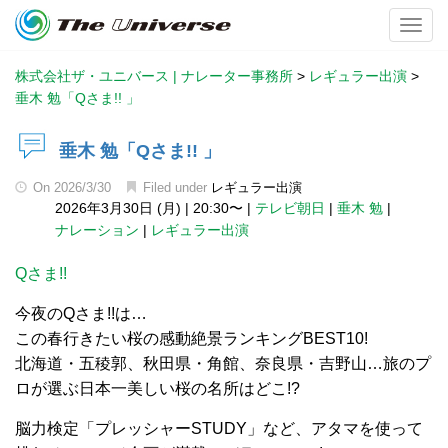
Toggl
株式会社ザ・ユニバース | ナレーター事務所
>
レギュラー出演
>
垂木 勉「Qさま!! 」
垂木 勉「Qさま!! 」
On
2026/3/30
Filed under
レギュラー出演
2026年3月30日 (月)
|
20:30〜
|
テレビ朝日
|
垂木 勉
|
ナレーション
|
レギュラー出演
Qさま!!
今夜のQさま!!は…
この春行きたい桜の感動絶景ランキングBEST10!
北海道・五稜郭、秋田県・角館、奈良県・吉野山…旅のプ
ロが選ぶ日本一美しい桜の名所はどこ!?
脳力検定「プレッシャーSTUDY」など、アタマを使って