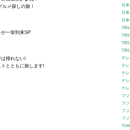
日本
グルメ探しの旅！
日本
日本
TB
が一挙到来SP
TB
TB
TB
テレ
は帰れない!
テレ
トとともに旅します!
テレ
テレ
テレ
フジ
フジ
フジ
フジ
TOK