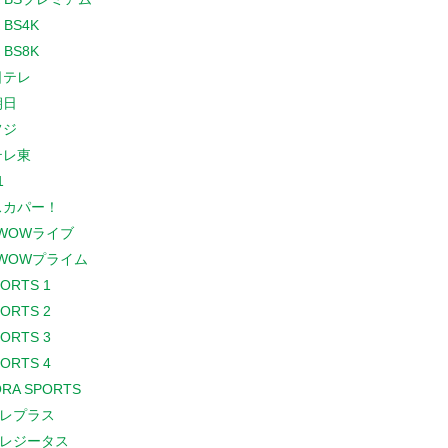
 BS4K
 BS8K
日テレ
朝日
フジ
テレ東
1
スカパー！
WOWライブ
WOWプライム
PORTS 1
PORTS 2
PORTS 3
PORTS 4
RA SPORTS
レプラス
レジータス