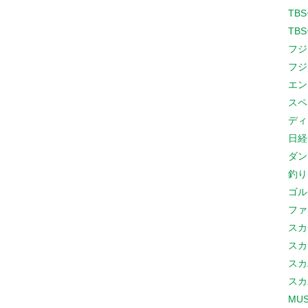
TB
TB
フジ
フジ
エン
スペ
ディ
日経
ダン
釣り
ゴル
ファ
スカ
スカ
スカ
スカ
MUS