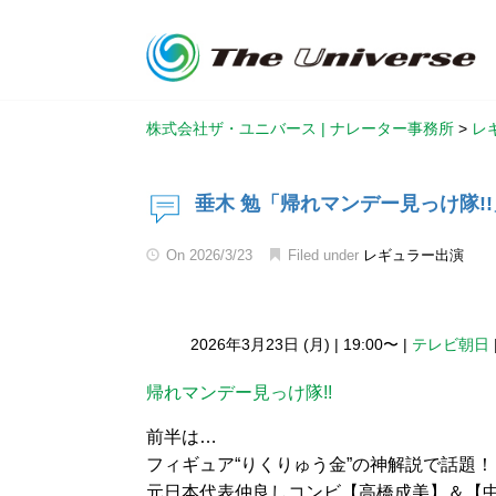
株式会社ザ・ユニバース | ナレーター事務所
>
レ
垂木 勉「帰れマンデー見っけ隊!!
On
2026/3/23
Filed under
レギュラー出演
2026年3月23日 (月)
|
19:00〜
|
テレビ朝日
帰れマンデー見っけ隊!!
前半は…
フィギュア“りくりゅう金”の神解説で話題！
元日本代表仲良しコンビ【高橋成美】＆【