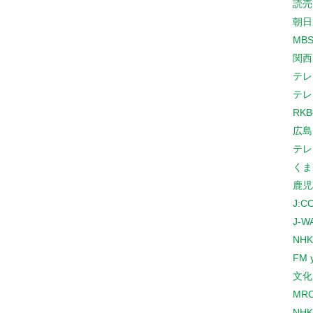
読売
朝日
MB
関西
テレ
テレ
RK
広島
テレ
くま
鹿児
J:
J-W
NHK
FM 
文化
MR
NH