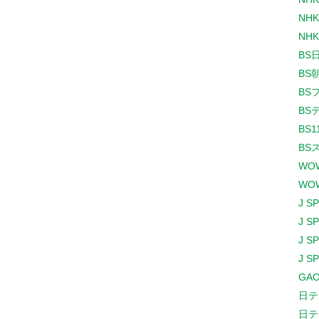
NHK
NHK
BS
BS
BS
BS
BS1
BS
WO
WO
J S
J S
J S
J S
GAO
日テ
日テ