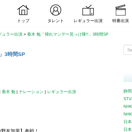
トップ
タレント
レギュラー出演
特番出演
ギュラー出演
>
垂木 勉「帰れマンデー見っけ隊!!」3時間SP
」3時間SP
静岡
|
垂木 勉
|
ナレーション
|
レギュラー出演
ST
NH
NH
日本
日本
中野友加里】参戦！