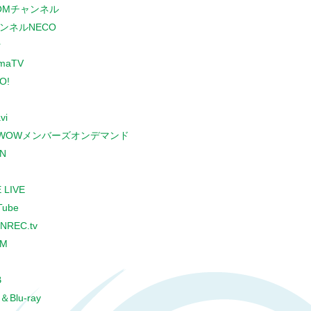
COMチャンネル
ンネルNECO
r
maTV
O!
vi
WOWメンバーズオンデマンド
N
 LIVE
Tube
NREC.tv
CM
B
＆Blu-ray