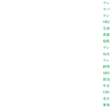
テレ
チバ
テレ
HB
北海
青森
福島
テレ
仙台
テレ
静岡
SB
新潟
中京
CB
名古
東海