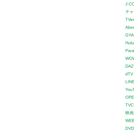
J:
チャ
TVe
Abe
GYA
Hulu
Para
WO
DAZ
dTV
LINE
You
OPE
TV
映画
WE
DVD