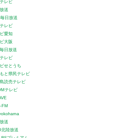
テレビ
放送
S毎日放送
テレビ
ビ愛知
ビ大阪
B毎日放送
テレビ
ビせとうち
もと県民テレビ
島読売テレビ
COMテレビ
AVE
-FM
yokohama
放送
O北陸放送
K BSプレミアム