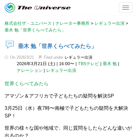
Toggl
株式会社ザ・ユニバース | ナレーター事務所
>
レギュラー出演
>
垂木 勉「世界くらべてみたら」
垂木 勉「世界くらべてみたら」
On
2026/3/21
Filed under
レギュラー出演
2026年3月21日 (土)
|
16:00〜
|
TBSテレビ
|
垂木 勉
|
ナレーション
|
レギュラー出演
世界くらべてみたら
アマゾン＆アフリカで子どもたちの疑問を解決SP
3月25日（水）夜7時〜南極で子どもたちの疑問を大解決
SP！
世界の様々な国や地域で、同じ質問をしたらどんな違いが
出るのか？