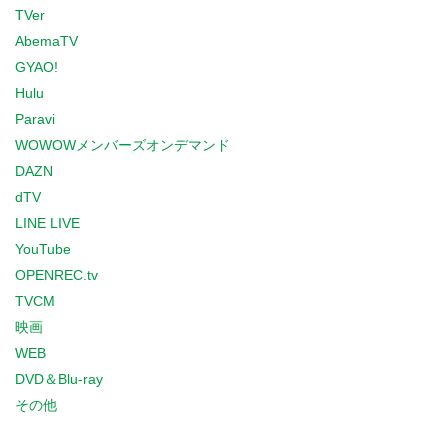
TVer
AbemaTV
GYAO!
Hulu
Paravi
WOWOWメンバーズオンデマンド
DAZN
dTV
LINE LIVE
YouTube
OPENREC.tv
TVCM
映画
WEB
DVD＆Blu-ray
その他