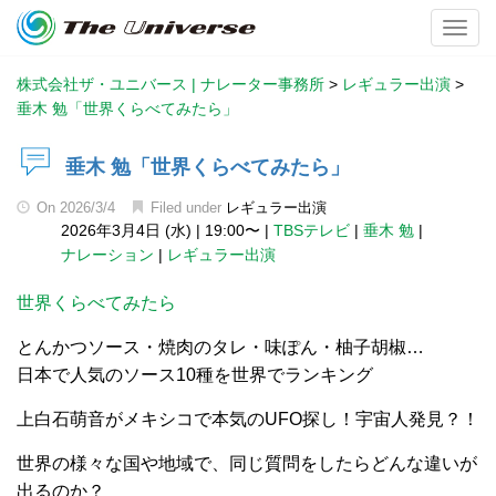
Toggl
株式会社ザ・ユニバース | ナレーター事務所
>
レギュラー出演
>
垂木 勉「世界くらべてみたら」
垂木 勉「世界くらべてみたら」
On
2026/3/4
Filed under
レギュラー出演
2026年3月4日 (水)
|
19:00〜
|
TBSテレビ
|
垂木 勉
|
ナレーション
|
レギュラー出演
世界くらべてみたら
とんかつソース・焼肉のタレ・味ぽん・柚子胡椒…
日本で人気のソース10種を世界でランキング
上白石萌音がメキシコで本気のUFO探し！宇宙人発見？！
世界の様々な国や地域で、同じ質問をしたらどんな違いが
出るのか？