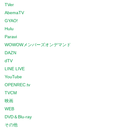
TVer
AbemaTV
GYAO!
Hulu
Paravi
WOWOWメンバーズオンデマンド
DAZN
dTV
LINE LIVE
YouTube
OPENREC.tv
TVCM
映画
WEB
DVD＆Blu-ray
その他