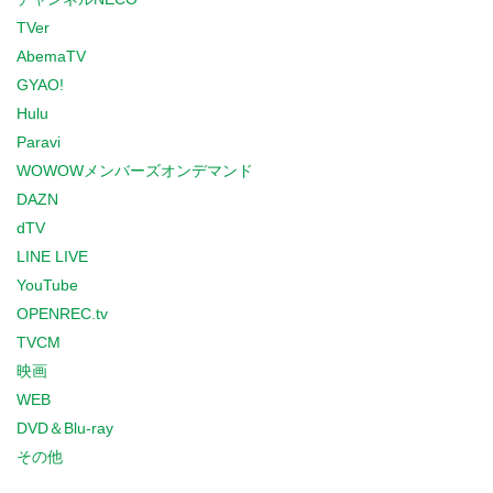
TVer
AbemaTV
GYAO!
Hulu
Paravi
WOWOWメンバーズオンデマンド
DAZN
dTV
LINE LIVE
YouTube
OPENREC.tv
TVCM
映画
WEB
DVD＆Blu-ray
その他