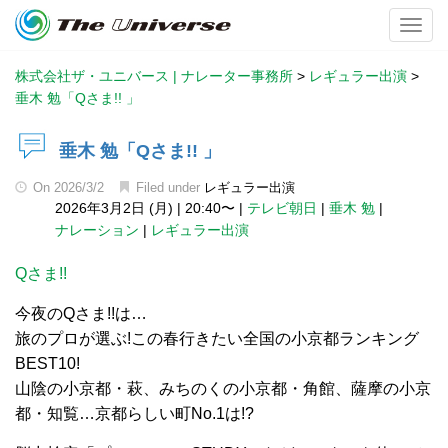
Toggl
株式会社ザ・ユニバース | ナレーター事務所
>
レギュラー出演
>
垂木 勉「Qさま!! 」
垂木 勉「Qさま!! 」
On
2026/3/2
Filed under
レギュラー出演
2026年3月2日 (月)
|
20:40〜
|
テレビ朝日
|
垂木 勉
|
ナレーション
|
レギュラー出演
Qさま!!
今夜のQさま!!は…
旅のプロが選ぶ!この春行きたい全国の小京都ランキング
BEST10!
山陰の小京都・萩、みちのくの小京都・角館、薩摩の小京
都・知覧…京都らしい町No.1は!?