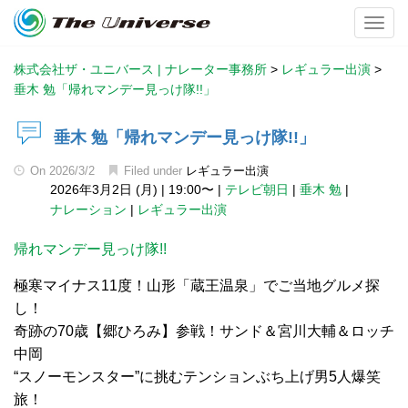
Toggl
株式会社ザ・ユニバース | ナレーター事務所
>
レギュラー出演
>
垂木 勉「帰れマンデー見っけ隊!!」
垂木 勉「帰れマンデー見っけ隊!!」
On
2026/3/2
Filed under
レギュラー出演
2026年3月2日 (月)
|
19:00〜
|
テレビ朝日
|
垂木 勉
|
ナレーション
|
レギュラー出演
帰れマンデー見っけ隊!!
極寒マイナス11度！山形「蔵王温泉」でご当地グルメ探
し！
奇跡の70歳【郷ひろみ】参戦！サンド＆宮川大輔＆ロッチ
中岡
“スノーモンスター”に挑むテンションぶち上げ男5人爆笑
旅！