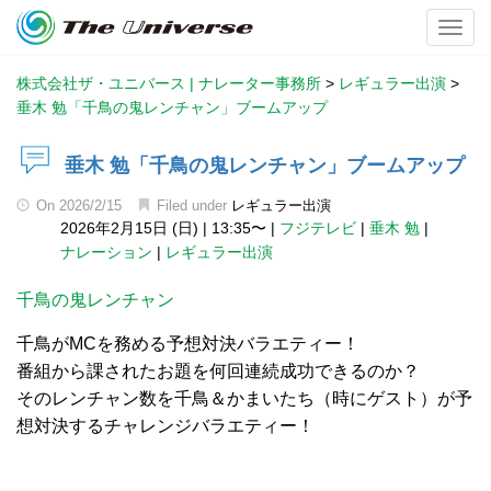
Toggl
株式会社ザ・ユニバース | ナレーター事務所
>
レギュラー出演
>
垂木 勉「千鳥の鬼レンチャン」ブームアップ
垂木 勉「千鳥の鬼レンチャン」ブームアップ
On
2026/2/15
Filed under
レギュラー出演
2026年2月15日 (日)
|
13:35〜
|
フジテレビ
|
垂木 勉
|
ナレーション
|
レギュラー出演
千鳥の鬼レンチャン
千鳥がMCを務める予想対決バラエティー！
番組から課されたお題を何回連続成功できるのか？
そのレンチャン数を千鳥＆かまいたち（時にゲスト）が予
想対決するチャレンジバラエティー！