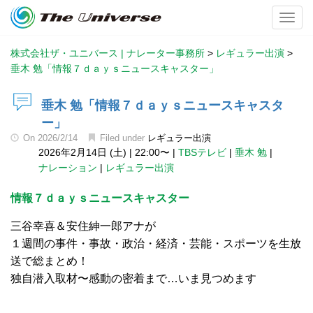
Toggl
株式会社ザ・ユニバース | ナレーター事務所
>
レギュラー出演
>
垂木 勉「情報７ｄａｙｓニュースキャスター」
垂木 勉「情報７ｄａｙｓニュースキャスタ
ー」
On
2026/2/14
Filed under
レギュラー出演
2026年2月14日 (土)
|
22:00〜
|
TBSテレビ
|
垂木 勉
|
ナレーション
|
レギュラー出演
情報７ｄａｙｓニュースキャスター
三谷幸喜＆安住紳一郎アナが
１週間の事件・事故・政治・経済・芸能・スポーツを生放
送で総まとめ！
独自潜入取材〜感動の密着まで…いま見つめます