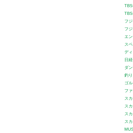
TB
TB
フジ
フジ
エン
スペ
ディ
日経
ダン
釣り
ゴル
ファ
スカ
スカ
スカ
スカ
MUS