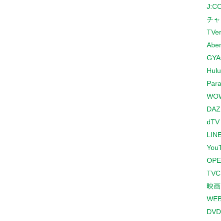
J:
チャ
TVe
Abe
GYA
Hulu
Para
WO
DAZ
dTV
LINE
You
OPE
TV
映画
WE
DVD