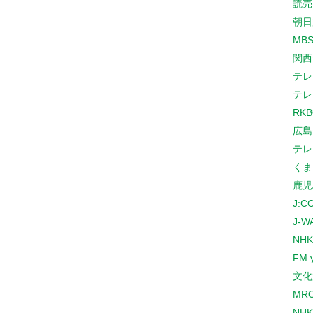
読売
朝日
MB
関西
テレ
テレ
RK
広島
テレ
くま
鹿児
J:
J-W
NHK
FM 
文化
MR
NH