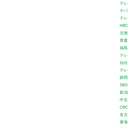
テレ
チバ
テレ
HB
北海
青森
福島
テレ
仙台
テレ
静岡
SB
新潟
中京
CB
名古
東海