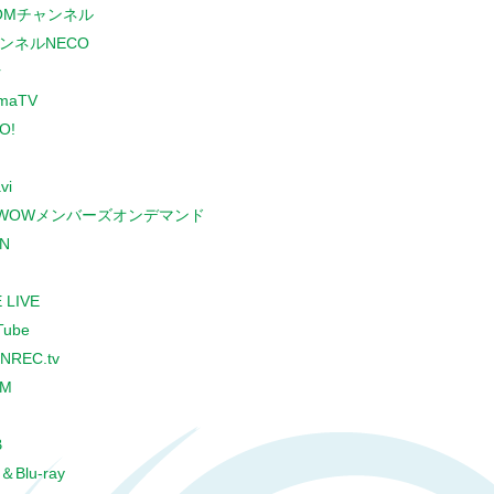
COMチャンネル
ンネルNECO
r
maTV
O!
vi
WOWメンバーズオンデマンド
N
 LIVE
Tube
NREC.tv
CM
B
＆Blu-ray