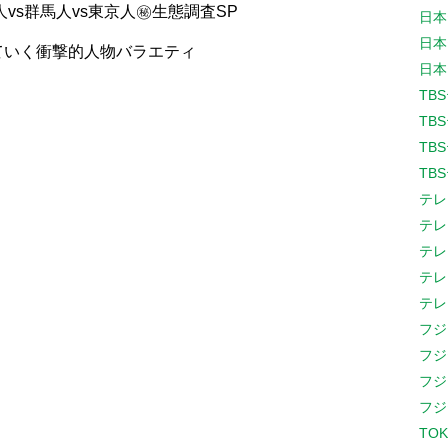
人vs群馬人vs東京人㊙生態調査SP
日本
日本
ていく衝撃的人物バラエティ
日本
TB
TB
TB
TB
テレ
テレ
テレ
テレ
テレ
フジ
フジ
フジ
フジ
TOK