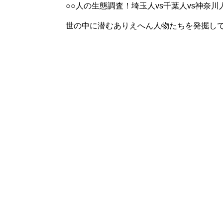
○○人の生態調査！埼玉人vs千葉人vs神奈川
世の中に潜むありえへん人物たちを発掘し