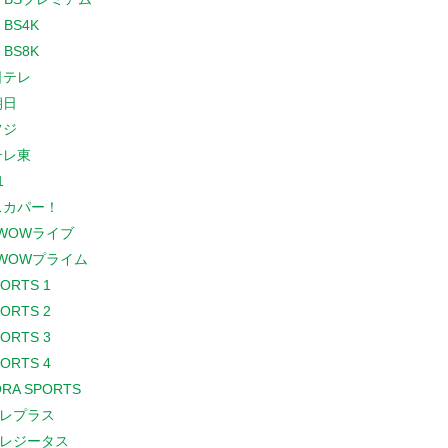
 BS4K
 BS8K
日テレ
朝日
フジ
テレ東
1
スカパー！
WOWライブ
WOWプライム
PORTS 1
PORTS 2
PORTS 3
PORTS 4
RA SPORTS
レプラス
レジータス