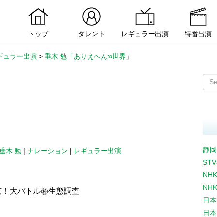
トップ
タレント
レギュラー出演
特番出演
ギュラー出演
>
垂木 勉「ありえへん∞世界」
静岡
垂木 勉
|
ナレーション
|
レギュラー出演
ST
NH
NH
東京！大バトル㊙生態調査
日本
日本