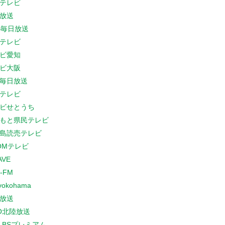
テレビ
放送
S毎日放送
テレビ
ビ愛知
ビ大阪
B毎日放送
テレビ
ビせとうち
もと県民テレビ
島読売テレビ
COMテレビ
AVE
-FM
yokohama
放送
O北陸放送
K BSプレミアム