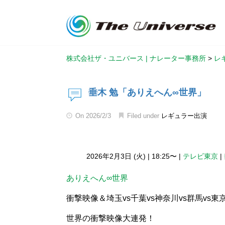
株式会社ザ・ユニバース | ナレーター事務所
>
レ
垂木 勉「ありえへん∞世界」
On
2026/2/3
Filed under
レギュラー出演
2026年2月3日 (火)
|
18:25〜
|
テレビ東京
|
ありえへん∞世界
衝撃映像＆埼玉vs千葉vs神奈川vs群馬vs
世界の衝撃映像大連発！