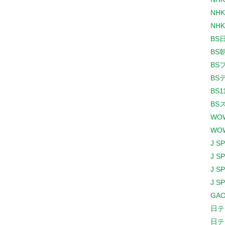
NHK
NHK
BS
BS
BS
BS
BS1
BS
WO
WO
J S
J S
J S
J S
GAO
日テ
日テ