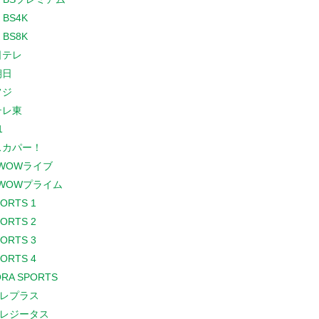
 BS4K
 BS8K
日テレ
朝日
フジ
テレ東
1
スカパー！
WOWライブ
WOWプライム
PORTS 1
PORTS 2
PORTS 3
PORTS 4
RA SPORTS
レプラス
レジータス