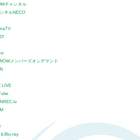
COMチャンネル
ンネルNECO
r
maTV
O!
vi
WOWメンバーズオンデマンド
N
 LIVE
Tube
NREC.tv
CM
B
＆Blu-ray