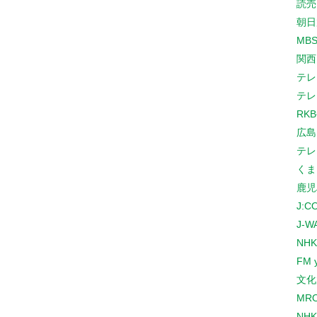
読売
朝日
MB
関西
テレ
テレ
RK
広島
テレ
くま
鹿児
J:
J-W
NHK
FM 
文化
MR
NH