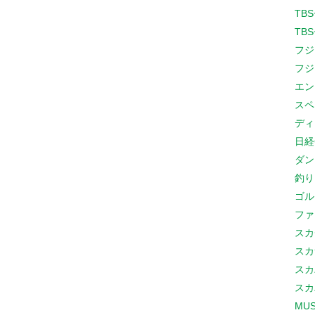
TB
TB
フジ
フジ
エン
スペ
ディ
日経
ダン
釣り
ゴル
ファ
スカ
スカ
スカ
スカ
MUS