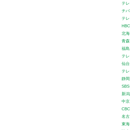
テレ
チバ
テレ
HB
北海
青森
福島
テレ
仙台
テレ
静岡
SB
新潟
中京
CB
名古
東海