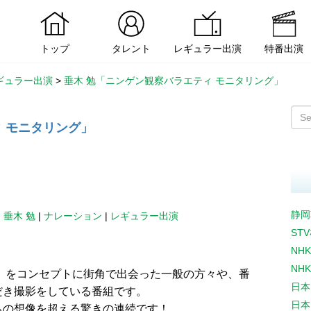
トップ
タレント
レギュラー出演
特番出演
ギュラー出演
>
垂木 勉「ニンゲン観察バラエティ モニタリング」
 モニタリング」
静岡
|
垂木 勉
|
ナレーション
|
レギュラー出演
ST
NH
NH
」をコンセプトに街角で出会った一般の方々や、番
日本
だき撮影をしている番組です。
日本
ちの想像を超える驚きの連続です！