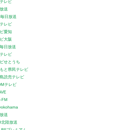
テレビ
放送
S毎日放送
テレビ
ビ愛知
ビ大阪
B毎日放送
テレビ
ビせとうち
もと県民テレビ
島読売テレビ
COMテレビ
AVE
-FM
yokohama
放送
O北陸放送
K BSプレミアム