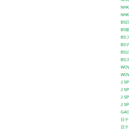
NHK
NHK
BS
BS
BS
BS
BS1
BS
WO
WO
J S
J S
J S
J S
GAO
日テ
日テ