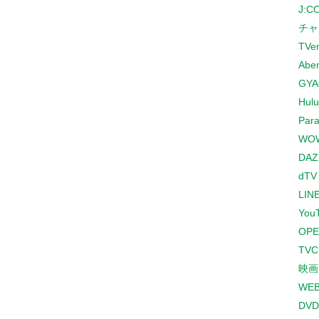
J:
チャ
TVe
Abe
GYA
Hulu
Para
WO
DAZ
dTV
LINE
You
OPE
TV
映画
WE
DVD