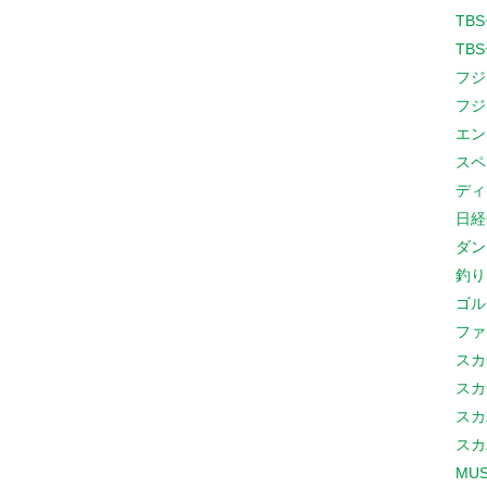
TB
TB
フジ
フジ
エン
スペ
ディ
日経
ダン
釣り
ゴル
ファ
スカ
スカ
スカ
スカ
MUS