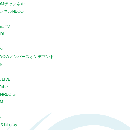
COMチャンネル
ンネルNECO
r
maTV
O!
vi
WOWメンバーズオンデマンド
N
 LIVE
Tube
NREC.tv
CM
B
＆Blu-ray