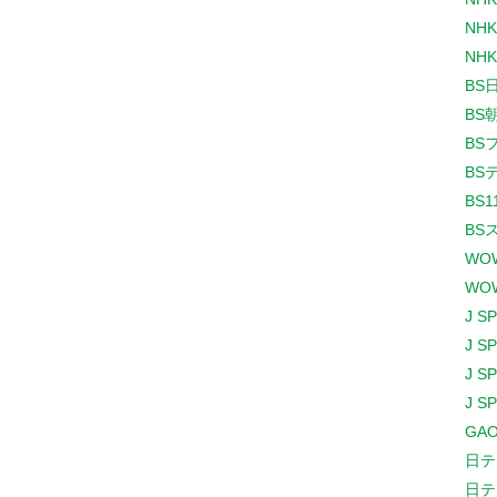
NHK
NHK
BS
BS
BS
BS
BS1
BS
WO
WO
J S
J S
J S
J S
GAO
日テ
日テ