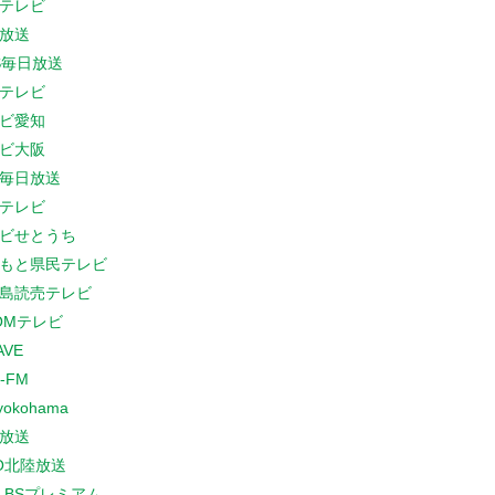
テレビ
放送
S毎日放送
テレビ
ビ愛知
ビ大阪
B毎日放送
テレビ
ビせとうち
もと県民テレビ
島読売テレビ
COMテレビ
AVE
-FM
yokohama
放送
O北陸放送
K BSプレミアム