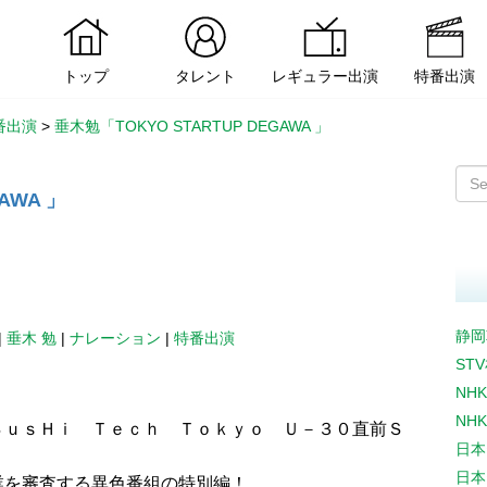
トップ
タレント
レギュラー出演
特番出演
番出演
>
垂木勉「TOKYO STARTUP DEGAWA 」
AWA 」
静岡
|
垂木 勉
|
ナレーション
|
特番出演
ST
NH
NH
ＳｕｓＨｉ Ｔｅｃｈ Ｔｏｋｙｏ Ｕ－３０直前Ｓ
日本
日本
業を審査する異色番組の特別編！