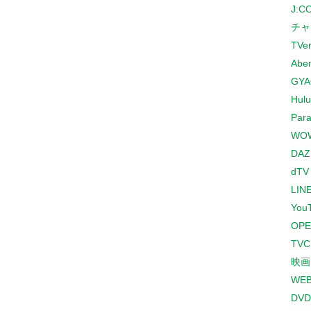
J:
チャ
TVe
Abe
GYA
Hulu
Para
WO
DAZ
dTV
LINE
You
OPE
TV
映画
WE
DVD