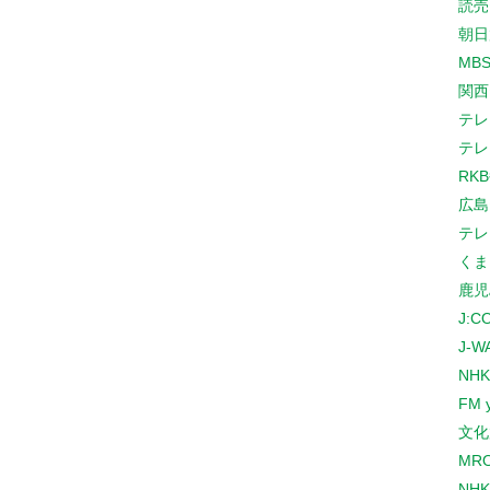
読売
朝日
MB
関西
テレ
テレ
RK
広島
テレ
くま
鹿児
J:
J-W
NHK
FM 
文化
MR
NH