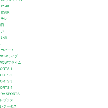
 BS4K
 BS8K
日テレ
朝日
フジ
テレ東
1
スカパー！
WOWライブ
WOWプライム
PORTS 1
PORTS 2
PORTS 3
PORTS 4
RA SPORTS
レプラス
レジータス