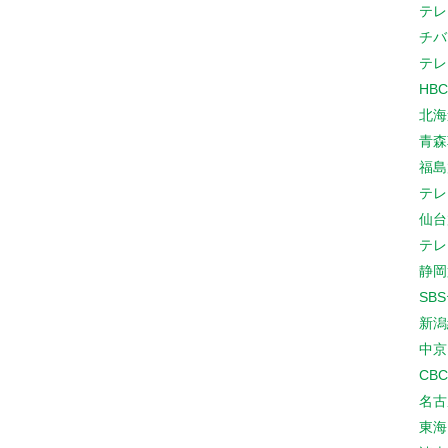
テレ
チバ
テレ
HB
北海
青森
福島
テレ
仙台
テレ
静岡
SB
新潟
中京
CB
名古
東海