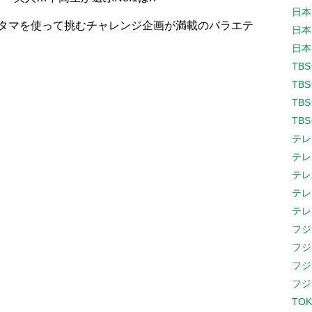
日本
アタマを使って挑むチャレンジ企画が満載のバラエテ
日本
日本
TB
TB
TB
TB
テレ
テレ
テレ
テレ
テレ
フジ
フジ
フジ
フジ
TOK