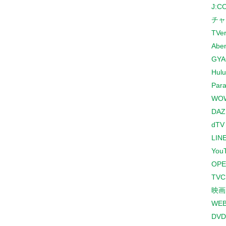
J:
チャ
TVe
Abe
GYA
Hulu
Para
WO
DAZ
dTV
LINE
You
OPE
TV
映画
WE
DVD