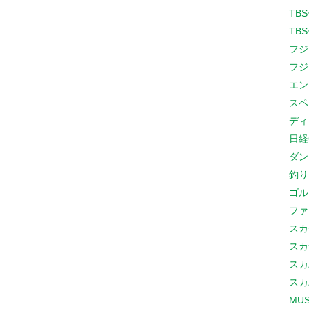
TB
TB
フジ
フジ
エン
スペ
ディ
日経
ダン
釣り
ゴル
ファ
スカ
スカ
スカ
スカ
MUS