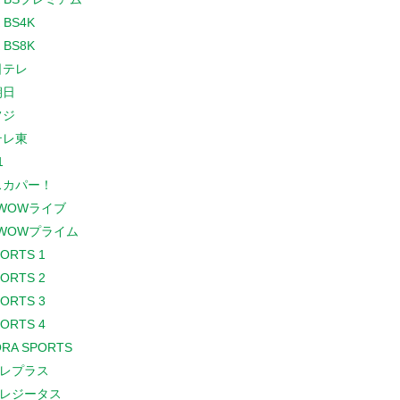
 BS4K
 BS8K
日テレ
朝日
フジ
テレ東
1
スカパー！
WOWライブ
WOWプライム
PORTS 1
PORTS 2
PORTS 3
PORTS 4
RA SPORTS
レプラス
レジータス