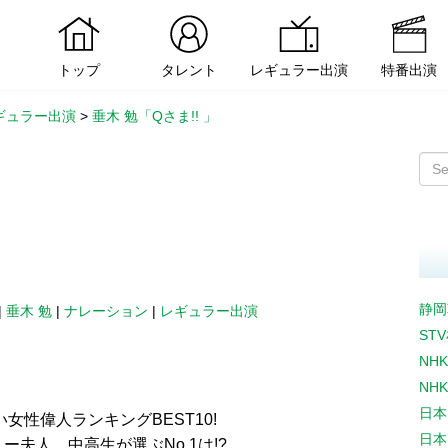
トップ
タレント
レギュラー出演
特番出演
ギュラー出演
>
垂木 勉「Qさま!! 」
静岡
|
垂木 勉
|
ナレーション
|
レギュラー出演
ST
NH
NH
日本
女性偉人ランキングBEST10!
日本
夫人…中高生が選ぶNo.1は!?