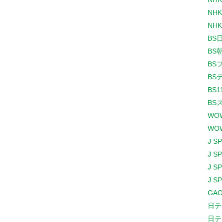
NHK
NHK
BS
BS
BS
BS
BS1
BS
WO
WO
J S
J S
J S
J S
GAO
日テ
日テ