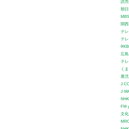
読売
朝日
MB
関西
テレ
テレ
RK
広島
テレ
くま
鹿児
J:
J-W
NHK
FM 
文化
MR
NH