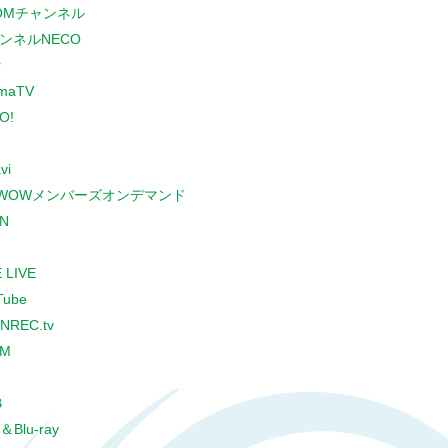
COMチャンネル
ンネルNECO
r
maTV
O!
vi
WOWメンバーズオンデマンド
N
 LIVE
Tube
NREC.tv
CM
B
＆Blu-ray