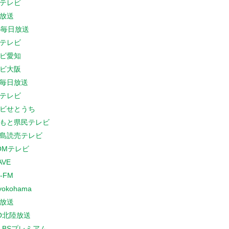
テレビ
放送
S毎日放送
テレビ
ビ愛知
ビ大阪
B毎日放送
テレビ
ビせとうち
もと県民テレビ
島読売テレビ
COMテレビ
AVE
-FM
yokohama
放送
O北陸放送
K BSプレミアム