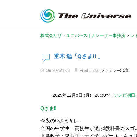
株式会社ザ・ユニバース | ナレーター事務所
>
レ
垂木 勉「Qさま!! 」
On
2025/12/8
Filed under
レギュラー出演
2025年12月8日 (月)
|
20:30〜
|
テレビ朝日
Qさま!!
今夜のQさま!!は…
全国の中学生・高校生が選ぶ!教科書のスゴい
北条政子・卑弥呼・ナイチンゲール・キュリー