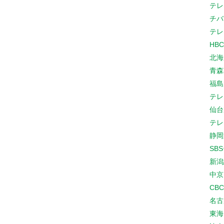
テレ
チバ
テレ
HB
北海
青森
福島
テレ
仙台
テレ
静岡
SB
新潟
中京
CB
名古
東海