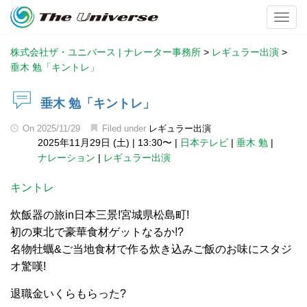
Toggl
株式会社ザ・ユニバース | ナレーター事務所
>
レギュラー出演
>
垂木 勉「キントレ」
垂木 勉「キントレ」
On
2025/11/29
Filed under
レギュラー出演
2025年11月29日 (土)
|
13:30〜
|
日本テレビ
|
垂木 勉
|
ナレーション
|
レギュラー出演
キントレ
炊飯器の旅in日本三景!宮城県松島町!
初の東北で豪華食材ゲットなるか!?
名物牡蠣&ご当地食材で作る炊き込みご飯のお味にスタジ
オ驚嘆!
退職金いくらもらった?