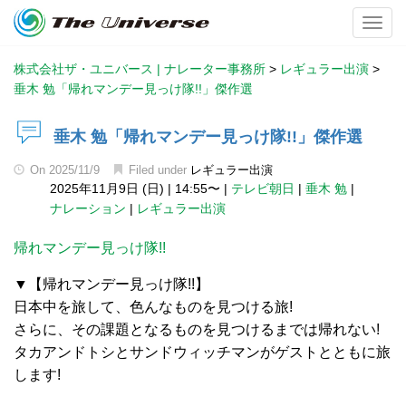
Toggl
株式会社ザ・ユニバース | ナレーター事務所
>
レギュラー出演
>
垂木 勉「帰れマンデー見っけ隊!!」傑作選
垂木 勉「帰れマンデー見っけ隊!!」傑作選
On
2025/11/9
Filed under
レギュラー出演
2025年11月9日 (日)
|
14:55〜
|
テレビ朝日
|
垂木 勉
|
ナレーション
|
レギュラー出演
帰れマンデー見っけ隊!!
▼【帰れマンデー見っけ隊!!】
日本中を旅して、色んなものを見つける旅!
さらに、その課題となるものを見つけるまでは帰れない!
タカアンドトシとサンドウィッチマンがゲストとともに旅
します!