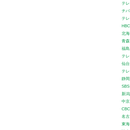
テレ
チバ
テレ
HB
北海
青森
福島
テレ
仙台
テレ
静岡
SB
新潟
中京
CB
名古
東海