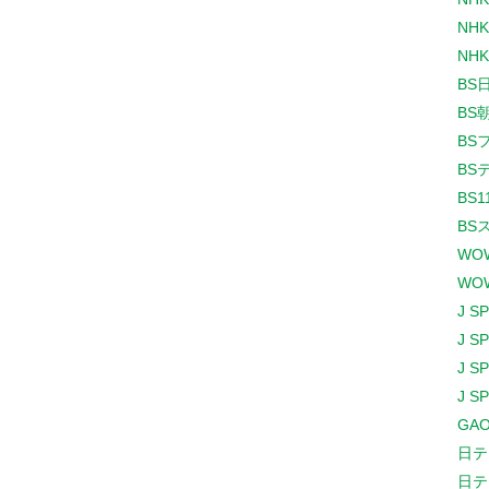
NHK
NHK
BS
BS
BS
BS
BS1
BS
WO
WO
J S
J S
J S
J S
GAO
日テ
日テ