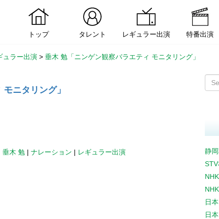
トップ
タレント
レギュラー出演
特番出演
ギュラー出演
>
垂木 勉「ニンゲン観察バラエティ モニタリング」
 モニタリング」
静岡
|
垂木 勉
|
ナレーション
|
レギュラー出演
ST
NH
NH
日本
日本