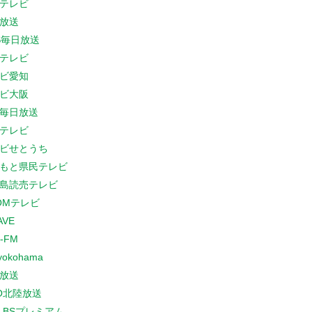
テレビ
放送
S毎日放送
テレビ
ビ愛知
ビ大阪
B毎日放送
テレビ
ビせとうち
もと県民テレビ
島読売テレビ
COMテレビ
AVE
-FM
yokohama
放送
O北陸放送
K BSプレミアム