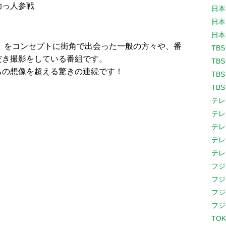
助っ人参戦
日本
日本
日本
」をコンセプトに街角で出会った一般の方々や、番
TB
だき撮影をしている番組です。
TB
ちの想像を超える驚きの連続です！
TB
TB
テレ
テレ
テレ
テレ
テレ
フジ
フジ
フジ
フジ
TOK