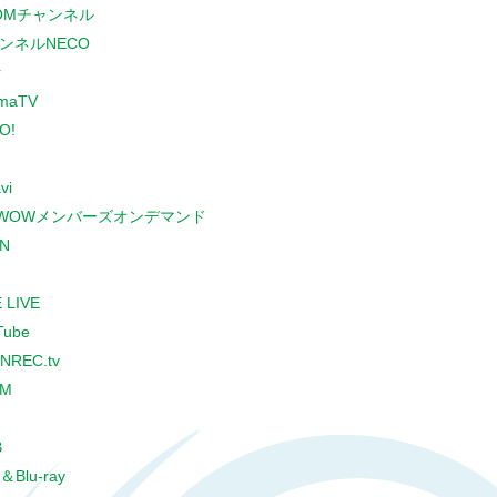
COMチャンネル
ンネルNECO
r
maTV
O!
vi
WOWメンバーズオンデマンド
N
 LIVE
Tube
NREC.tv
CM
B
＆Blu-ray