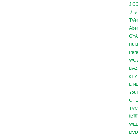
J:
チャ
TVe
Abe
GYA
Hulu
Para
WO
DAZ
dTV
LINE
You
OPE
TV
映画
WE
DVD