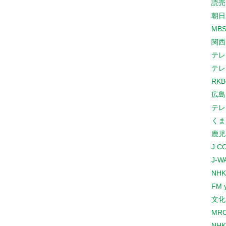
読売
朝日
MB
関西
テレ
テレ
RK
広島
テレ
くま
鹿児
J:
J-W
NHK
FM 
文化
MR
NH