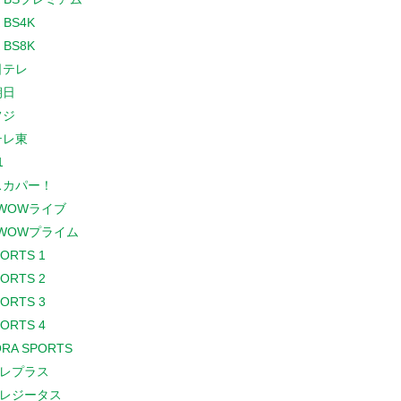
 BS4K
 BS8K
日テレ
朝日
フジ
テレ東
1
スカパー！
WOWライブ
WOWプライム
PORTS 1
PORTS 2
PORTS 3
PORTS 4
RA SPORTS
レプラス
レジータス