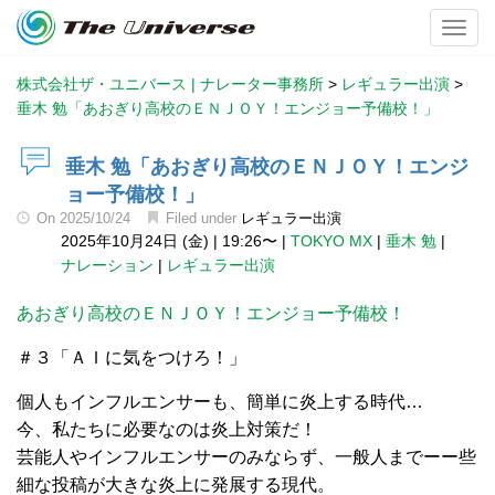
Toggl
株式会社ザ・ユニバース | ナレーター事務所
>
レギュラー出演
>
垂木 勉「あおぎり高校のＥＮＪＯＹ！エンジョー予備校！」
垂木 勉「あおぎり高校のＥＮＪＯＹ！エンジ
ョー予備校！」
On
2025/10/24
Filed under
レギュラー出演
2025年10月24日 (金)
|
19:26〜
|
TOKYO MX
|
垂木 勉
|
ナレーション
|
レギュラー出演
あおぎり高校のＥＮＪＯＹ！エンジョー予備校！
＃３「ＡＩに気をつけろ！」
個人もインフルエンサーも、簡単に炎上する時代…
今、私たちに必要なのは炎上対策だ！
芸能人やインフルエンサーのみならず、一般人までーー些
細な投稿が大きな炎上に発展する現代。