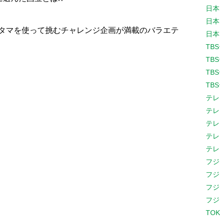
日本
日本
アタマを使って挑むチャレンジ企画が満載のバラエテ
日本
TB
TB
TB
TB
テレ
テレ
テレ
テレ
テレ
フジ
フジ
フジ
フジ
TOK