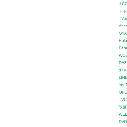
J:
チャ
TVe
Abe
GYA
Hulu
Para
WO
DAZ
dTV
LINE
You
OPE
TV
映画
WE
DVD