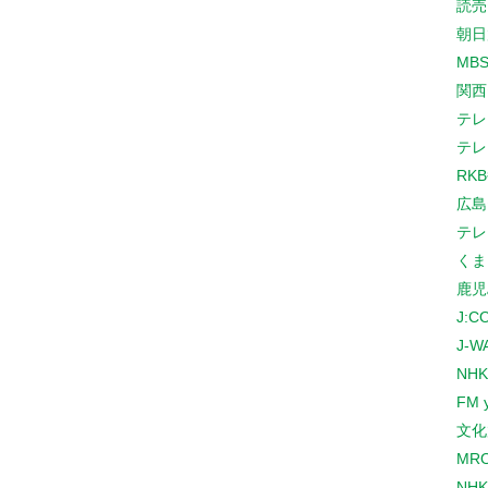
読売
朝日
MB
関西
テレ
テレ
RK
広島
テレ
くま
鹿児
J:
J-W
NHK
FM 
文化
MR
NH