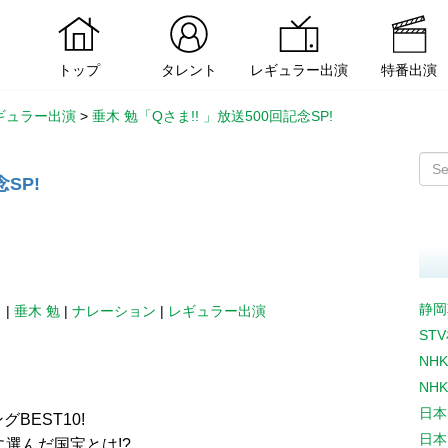
トップ
タレント
レギュラー出演
特番出演
ギュラー出演
>
垂木 勉「Qさま!! 」放送500回記念SP!
SP!
静岡
日
|
垂木 勉
|
ナレーション
|
レギュラー出演
ST
NH
NH
日本
EST10!
日本
に選んだ国宝とは!?