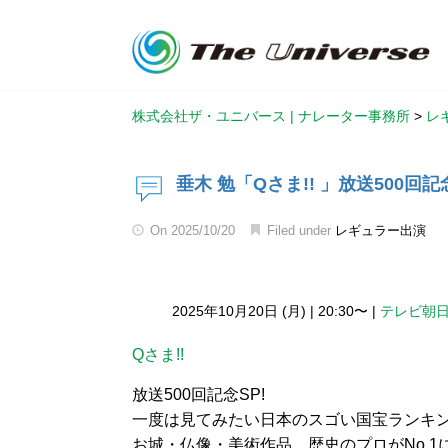
株式会社ザ・ユニバース | ナレーター事務所
>
レ
垂木 勉「Qさま!! 」放送500回記念
On
2025/10/20
Filed under
レギュラー出演
2025年10月20日 (月)
|
20:30〜
|
テレビ朝
Qさま!!
放送500回記念SP!
一度は見てみたい日本のスゴい国宝ランキングB
お城・仏像・美術作品…歴史のプロがNo.1