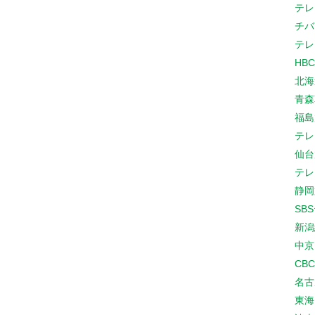
テレ
チバ
テレ
HB
北海
青森
福島
テレ
仙台
テレ
静岡
SB
新潟
中京
CB
名古
東海