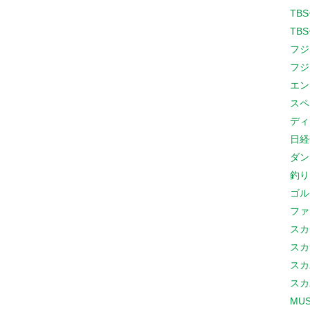
TB
TB
フジ
フジ
エン
スペ
ディ
日経
ダン
釣り
ゴル
ファ
スカ
スカ
スカ
スカ
MUS