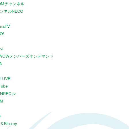
COMチャンネル
ンネルNECO
r
maTV
O!
vi
WOWメンバーズオンデマンド
N
 LIVE
Tube
NREC.tv
CM
B
＆Blu-ray