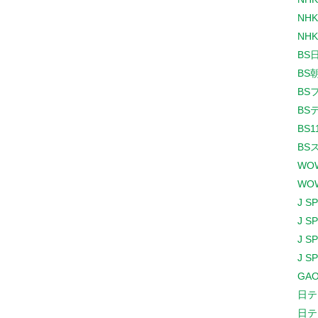
NHK
NHK
BS
BS
BS
BS
BS1
BS
WO
WO
J S
J S
J S
J S
GAO
日テ
日テ