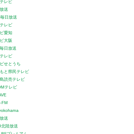
テレビ
放送
S毎日放送
テレビ
ビ愛知
ビ大阪
B毎日放送
テレビ
ビせとうち
もと県民テレビ
島読売テレビ
COMテレビ
AVE
-FM
yokohama
放送
O北陸放送
K BSプレミアム