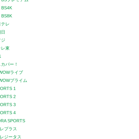
 BS4K
 BS8K
日テレ
朝日
フジ
テレ東
1
スカパー！
WOWライブ
WOWプライム
PORTS 1
PORTS 2
PORTS 3
PORTS 4
RA SPORTS
レプラス
レジータス