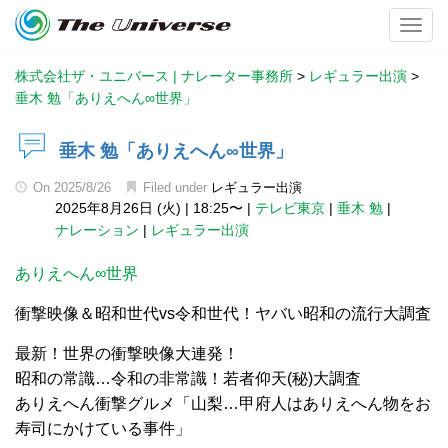
Toggl
株式会社ザ・ユニバース | ナレーター事務所
>
レギュラー出演
>
垂木 勉「ありえへん∞世界」
垂木 勉「ありえへん∞世界」
On
2025/8/26
Filed under
レギュラー出演
2025年8月26日 (火)
|
18:25〜
|
テレビ東京
|
垂木 勉
|
ナレーション
|
レギュラー出演
ありえへん∞世界
衝撃映像＆昭和世代vs令和世代！ヤバい昭和の流行大調査
最新！世界の衝撃映像大連発！
昭和の常識…令和の非常識！若者仰天(秘)大調査
ありえへん衝撃グルメ「山梨…甲府人はありえへん物をお
寿司にかけている事件」