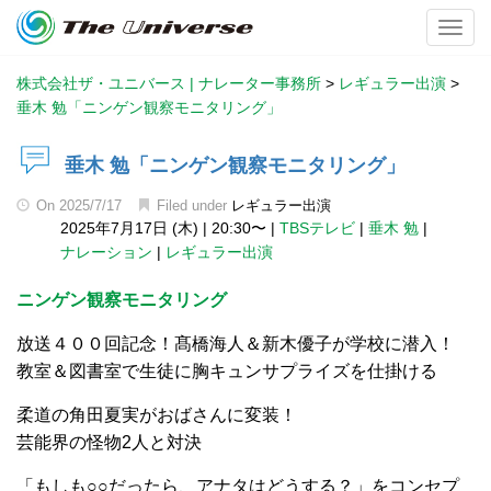
Toggl
株式会社ザ・ユニバース | ナレーター事務所
>
レギュラー出演
>
垂木 勉「ニンゲン観察モニタリング」
垂木 勉「ニンゲン観察モニタリング」
On
2025/7/17
Filed under
レギュラー出演
2025年7月17日 (木)
|
20:30〜
|
TBSテレビ
|
垂木 勉
|
ナレーション
|
レギュラー出演
ニンゲン観察モニタリング
放送４００回記念！髙橋海人＆新木優子が学校に潜入！
教室＆図書室で生徒に胸キュンサプライズを仕掛ける
柔道の角田夏実がおばさんに変装！
芸能界の怪物2人と対決
「もしも○○だったら、アナタはどうする？」をコンセプ