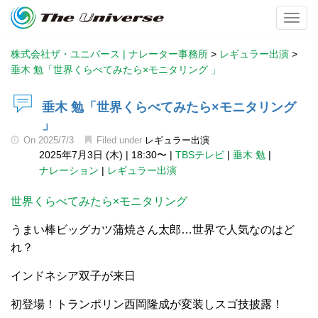
Toggl
株式会社ザ・ユニバース | ナレーター事務所
>
レギュラー出演
>
垂木 勉「世界くらべてみたら×モニタリング 」
垂木 勉「世界くらべてみたら×モニタリング
」
On
2025/7/3
Filed under
レギュラー出演
2025年7月3日 (木)
|
18:30〜
|
TBSテレビ
|
垂木 勉
|
ナレーション
|
レギュラー出演
世界くらべてみたら×モニタリング
うまい棒ビッグカツ蒲焼さん太郎…世界で人気なのはど
れ？
インドネシア双子が来日
初登場！トランポリン西岡隆成が変装しスゴ技披露！