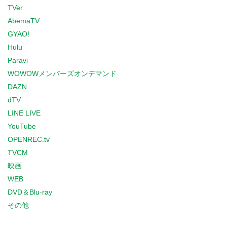
TVer
AbemaTV
GYAO!
Hulu
Paravi
WOWOWメンバーズオンデマンド
DAZN
dTV
LINE LIVE
YouTube
OPENREC.tv
TVCM
映画
WEB
DVD＆Blu-ray
その他