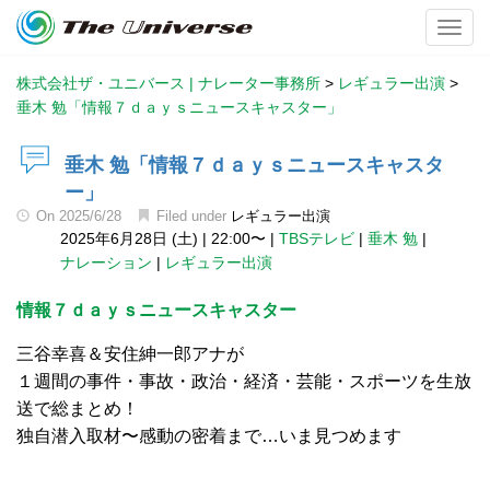
Toggl
株式会社ザ・ユニバース | ナレーター事務所
>
レギュラー出演
>
垂木 勉「情報７ｄａｙｓニュースキャスター」
垂木 勉「情報７ｄａｙｓニュースキャスタ
ー」
On
2025/6/28
Filed under
レギュラー出演
2025年6月28日 (土)
|
22:00〜
|
TBSテレビ
|
垂木 勉
|
ナレーション
|
レギュラー出演
情報７ｄａｙｓニュースキャスター
三谷幸喜＆安住紳一郎アナが
１週間の事件・事故・政治・経済・芸能・スポーツを生放
送で総まとめ！
独自潜入取材〜感動の密着まで…いま見つめます