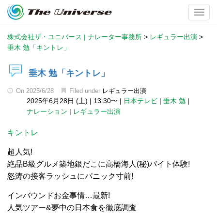
Toggl
株式会社ザ・ユニバース | ナレーター事務所
>
レギュラー出演
>
垂木 勉「キントレ」
垂木 勉「キントレ」
On
2025/6/28
Filed under
レギュラー出演
2025年6月28日 (土)
|
13:30〜
|
日本テレビ
|
垂木 勉
|
ナレーション
|
レギュラー出演
キントレ
超人気!
絶品B級グルメ築地銀だこに高橋海人(秘)バイト体験!
怒涛の接客ラッシュにパニック寸前!
インバウンドお金事情…最新!
人気ツアー&夢中の日本食を徹底調査