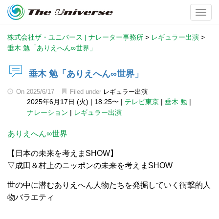
Toggl
株式会社ザ・ユニバース | ナレーター事務所
>
レギュラー出演
>
垂木 勉「ありえへん∞世界」
垂木 勉「ありえへん∞世界」
On
2025/6/17
Filed under
レギュラー出演
2025年6月17日 (火)
|
18:25〜
|
テレビ東京
|
垂木 勉
|
ナレーション
|
レギュラー出演
ありえへん∞世界
【日本の未来を考えまSHOW】
▽成田＆村上のニッポンの未来を考えまSHOW
世の中に潜むありえへん人物たちを発掘していく衝撃的人
物バラエティ