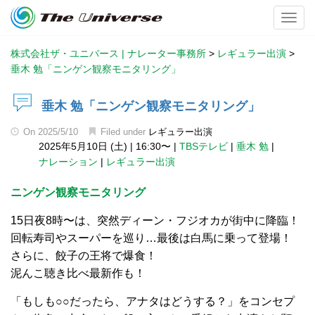
Toggl
株式会社ザ・ユニバース | ナレーター事務所
>
レギュラー出演
>
垂木 勉「ニンゲン観察モニタリング」
垂木 勉「ニンゲン観察モニタリング」
On
2025/5/10
Filed under
レギュラー出演
2025年5月10日 (土)
|
16:30〜
|
TBSテレビ
|
垂木 勉
|
ナレーション
|
レギュラー出演
ニンゲン観察モニタリング
15日夜8時〜は、突然ディーン・フジオカが街中に降臨！
回転寿司やスーパーを巡り…最後は白馬に乗って登場！
さらに、餃子の王将で爆食！
泥んこ聴き比べ最新作も！
「もしも○○だったら、アナタはどうする？」をコンセプ