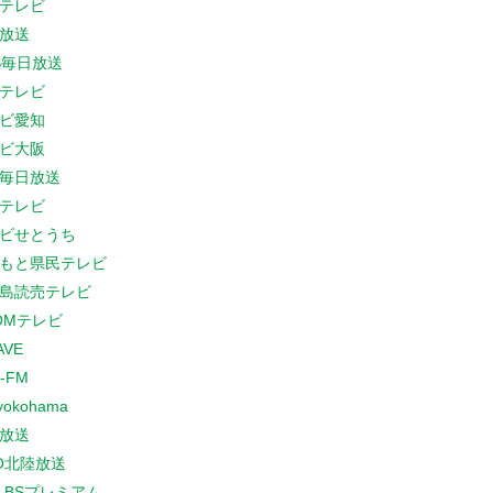
テレビ
放送
S毎日放送
テレビ
ビ愛知
ビ大阪
B毎日放送
テレビ
ビせとうち
もと県民テレビ
島読売テレビ
COMテレビ
AVE
-FM
yokohama
放送
O北陸放送
K BSプレミアム