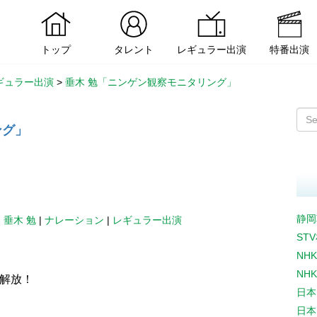
トップ
タレント
レギュラー出演
特番出演
ギュラー出演
>
垂木 勉「ニンゲン観察モニタリング」
ング」
静岡
|
垂木 勉
|
ナレーション
|
レギュラー出演
ST
NH
NH
力解放！
日本
日本