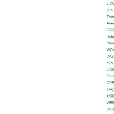
J:
チャ
TVe
Abe
GYA
Hulu
Para
WO
DAZ
dTV
LINE
You
OPE
TV
映画
WE
DVD