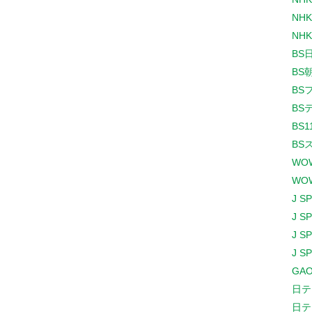
NHK
NHK
BS
BS
BS
BS
BS1
BS
WO
WO
J S
J S
J S
J S
GAO
日テ
日テ