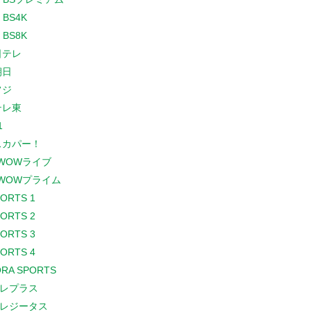
 BS4K
 BS8K
日テレ
朝日
フジ
テレ東
1
スカパー！
WOWライブ
WOWプライム
PORTS 1
PORTS 2
PORTS 3
PORTS 4
RA SPORTS
レプラス
レジータス