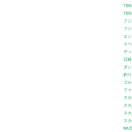
TB
TB
フジ
フジ
エン
スペ
ディ
日経
ダン
釣り
ゴル
ファ
スカ
スカ
スカ
スカ
MUS