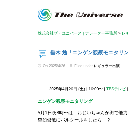
株式会社ザ・ユニバース | ナレーター事務所
>
レ
垂木 勉「ニンゲン観察モニタリ
On
2025/4/26
Filed under
レギュラー出演
2025年4月26日 (土)
|
16:00〜
|
TBSテレビ
ニンゲン観察モニタリング
5月1日夜8時〜は、おじいちゃんが街で能
突如俊敏にパルクールをしたら！？