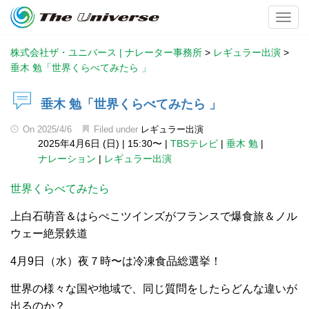
Toggl
株式会社ザ・ユニバース | ナレーター事務所
>
レギュラー出演
>
垂木 勉「世界くらべてみたら 」
垂木 勉「世界くらべてみたら 」
On
2025/4/6
Filed under
レギュラー出演
2025年4月6日 (日)
|
15:30〜
|
TBSテレビ
|
垂木 勉
|
ナレーション
|
レギュラー出演
世界くらべてみたら
上白石萌音＆はらぺこツインズがフランスで爆食旅＆ノル
ウェー絶景鉄道
4月9日（水）夜７時〜は冷凍食品総選挙！
世界の様々な国や地域で、同じ質問をしたらどんな違いが
出るのか？