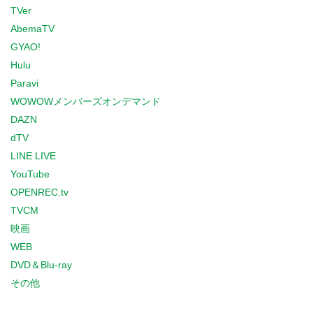
TVer
AbemaTV
GYAO!
Hulu
Paravi
WOWOWメンバーズオンデマンド
DAZN
dTV
LINE LIVE
YouTube
OPENREC.tv
TVCM
映画
WEB
DVD＆Blu-ray
その他